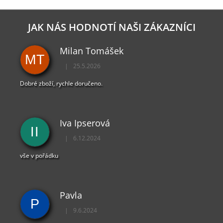
JAK NÁS HODNOTÍ NAŠI ZÁKAZNÍCI
Milan Tomášek
MT
|
25.5.2026
Hodnocení obchodu je 5 z 5 hvězdiček.
Dobré zboží, rychle doručeno.
Iva Ipserová
II
|
6.12.2024
Hodnocení obchodu je 5 z 5 hvězdiček.
vše v pořádku
Pavla
P
|
9.6.2024
Hodnocení obchodu je 5 z 5 hvězdiček.