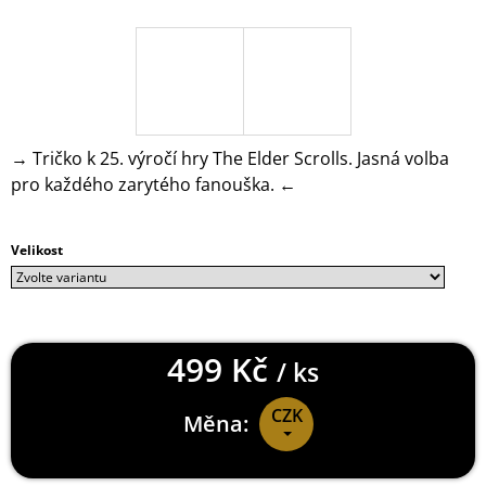
J
E
M
E
CALL
OF
→ Tričko k 25. výročí hry The Elder Scrolls. Jasná volba
DUTY
pro každého zarytého fanouška. ←
WARZONE
MIKINA
SYMBOLS
999
Velikost
Kč
499 Kč
/ ks
CZK
Měna:
Měrná