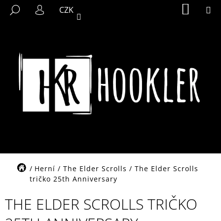
K
Přejít
NÁKUP
M
HLEDAT
CZK
KOŠÍK
na
O
PŘIHLÁŠENÍ
ZPĚT
ZPĚT
obsah
Š
Í
C
K
O
P
O
T
Ř
E
B
U
J
Domů
Herní
/
The Elder Scrolls
/
The Elder Scrolls
E
tričko 25th Anniversary
T
THE ELDER SCROLLS TRIČKO
E
N