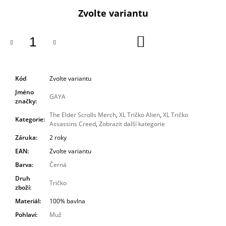
cena:
Zvolte variantu
DO
KOŠÍKU
Kód
Zvolte variantu
Jméno
GAYA
značky
:
The Elder Scrolls Merch
,
XL Tričko Alien
,
XL Tričko
Kategorie
:
Assassins Creed
,
Zobrazit další kategorie
Záruka
:
2 roky
EAN
:
Zvolte variantu
Barva
:
Černá
Druh
Tričko
zboží
:
Materiál
:
100% bavlna
Pohlaví
:
Muž