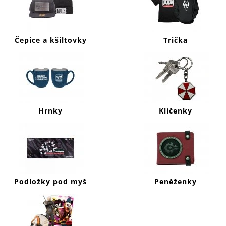
J
E
M
E
Čepice a kšiltovky
Trička
HORIZON
FORBIDDEN
WEST
KLÍČENKA
MAMMOTH
199
Hrnky
Klíčenky
Kč
Podložky pod myš
Peněženky