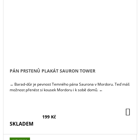
PÁN PRSTENŮ PLAKÁT SAURON TOWER
→ Barad-dûr je pevnost Temného pána Saurona v Mordoru. Teď máš
možnost přenést si kousek Mordoru i k sobě domů. ←
DO
KO
199 Kč
SKLADEM