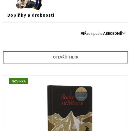
Doplňky a drobnosti
Ř
Řadit podle:
ABECEDNĚ
A
Z
E
OTEVŘÍT FILTR
N
Í
P
V
NOVINKA
R
Ý
O
P
D
I
U
S
K
P
T
R
Ů