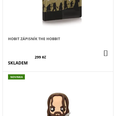
O
D
U
K
T
Ů
HOBIT ZÁPISNÍK THE HOBBIT
DO
KO
299 Kč
SKLADEM
NOVINKA