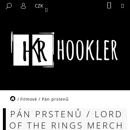
K
Přejít
NÁKUP
M
HLEDAT
CZK
KOŠÍK
na
O
PŘIHLÁŠENÍ
ZPĚT
ZPĚT
obsah
Š
Í
C
K
O
P
O
T
Ř
E
B
U
J
Domů
Filmové
/
Pán prstenů
E
PÁN PRSTENŮ / LORD
T
E
OF THE RINGS MERCH
N