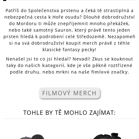
A
Patříš do Společenstva prstenu a čeká tě strastiplná a
J
nebezpečná cesta k Hoře osudu? Dlouhé dobrodružství
Í
do Mordoru ti může znepříjemnit mnoho překážek,
nebo také samotný Sauron, který právě tento jeden
T
prsten hledá k podrobení celé Středozemě. Nezapomeň
?
si na svá dobrodružství koupit merch právě z téhle
klasické fantasy pecky!
Nenašel jsi to co jsi hledal? Nevadí! Zkus se kouknout
taky do našich
kategorií
, kde je vše pěkně roztřízené
podle druhu, nebo mrkni na naše
fimlové značky
.
HLEDAT
FILMOVÝ MERCH
D
O
P
TOHLE BY TĚ MOHLO ZAJÍMAT:
O
R
U
Č
U