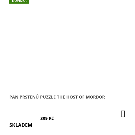
NOVINKA
PÁN PRSTENŮ PUZZLE THE HOST OF MORDOR
DO
KO
399 Kč
SKLADEM