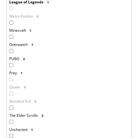
League of Legends
1
Metro Exodus
0
Minecraft
1
Overwatch
1
PUBG
2
Prey
1
Quake
0
Resident Evil
0
The Elder Scrolls
2
Uncharted
1