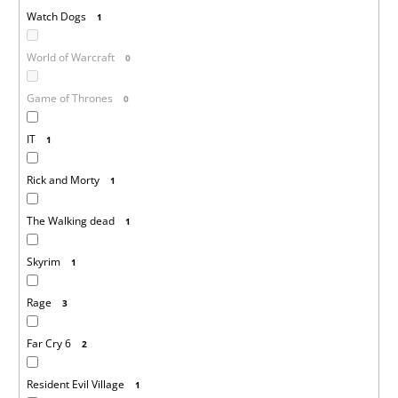
Watch Dogs
1
World of Warcraft
0
Game of Thrones
0
IT
1
Rick and Morty
1
The Walking dead
1
Skyrim
1
Rage
3
Far Cry 6
2
Resident Evil Village
1