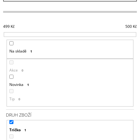
J
Í
E
P
M
R
E
499
Kč
500
Kč
O
PAYDAY
D
2
U
KLÍČENKA
Na skladě
1
LOGO
K
149
T
Kč
Ů
Akce
0
Novinka
1
Tip
0
DRUH ZBOŽÍ
Tričko
1