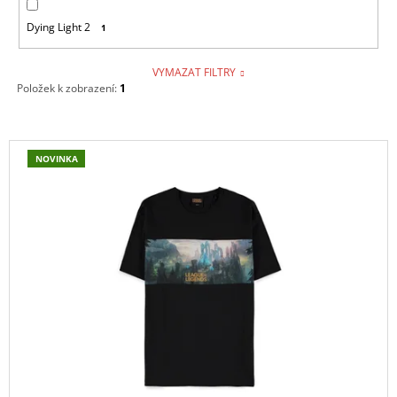
Dying Light 2
1
VYMAZAT FILTRY
Položek k zobrazení:
1
V
NOVINKA
Ý
P
I
S
P
R
O
D
U
K