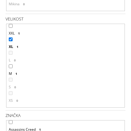
Mikina
0
VELIKOST
XXL
1
XL
1
L
0
M
1
S
0
XS
0
ZNAČKA
Assassins Creed
1