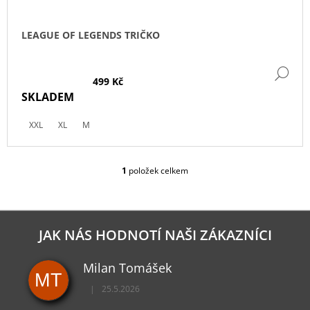
T
Ů
LEAGUE OF LEGENDS TRIČKO
DE
499 Kč
SKLADEM
XXL
XL
M
1
položek celkem
O
V
L
Á
D
JAK NÁS HODNOTÍ NAŠI ZÁKAZNÍCI
A
C
Milan Tomášek
Í
MT
P
|
25.5.2026
R
Hodnocení obchodu je 5 z 5 hvězdiček.
V