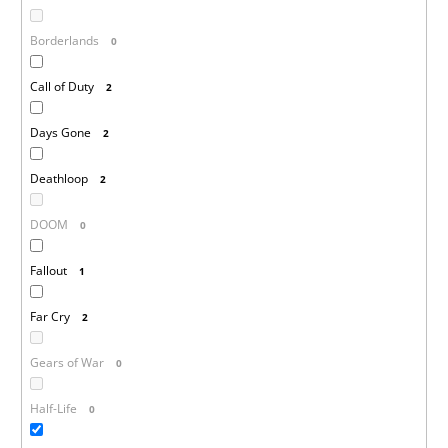
Borderlands
0
Call of Duty
2
Days Gone
2
Deathloop
2
DOOM
0
Fallout
1
Far Cry
2
Gears of War
0
Half-Life
0