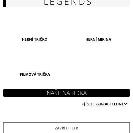
LEGENDS
A
J
Í
T
?
HERNÍ TRIČKO
HERNÍ MIKINA
HLEDAT
FILMOVÁ TRIČKA
D
O
Ř
P
Řadit podle:
ABECEDNĚ
A
O
Z
R
U
E
Č
ZAVŘÍT FILTR
N
U