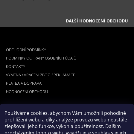
DALŠÍ HODNOCENÍ OBCHODU
Z
Á
INFORMACE PRO VÁS
P
OBCHODNÍ PODMÍNKY
A
PODMÍNKY OCHRANY OSOBNÍCH ÚDAJŮ
T
KONTAKTY
Í
VÝMĚNA / VRÁCENÍ ZBOŽÍ / REKLAMACE
PLATBA A DOPRAVA
HODNOCENÍ OBCHODU
Používáme cookies, abychom Vám umožnili pohodlné
PŘIJÍMÁME ONLINE PLATBY
prohlížení webu a díky analýze provozu webu neustále
zlepšovali jeho funkce, výkon a použitelnost. Dalším
procházením tohoto webu vyjadřujete souhlas s jejich