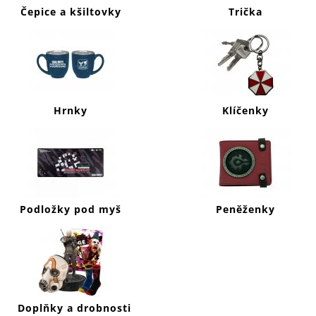
J
Čepice a kšiltovky
Trička
E
M
E
HORIZON
FORBIDDEN
WEST
Hrnky
Klíčenky
KŠILTOVKA
CURVED
BILL
449
Kč
Podložky pod myš
Peněženky
Doplňky a drobnosti