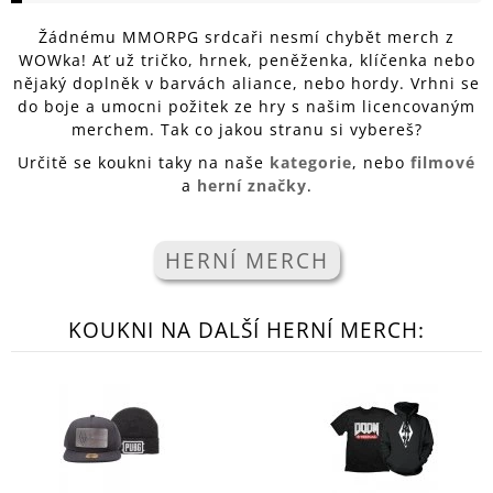
A
Žádnému MMORPG srdcaři nesmí chybět merch z
J
WOWka! Ať už tričko, hrnek, peněženka, klíčenka nebo
Í
nějaký doplněk v barvách aliance, nebo hordy. Vrhni se
do boje a umocni požitek ze hry s našim licencovaným
T
merchem. Tak co jakou stranu si vybereš?
?
Určitě se koukni taky na naše
kategorie
, nebo
filmové
a
herní značky
.
HLEDAT
HERNÍ MERCH
KOUKNI NA DALŠÍ HERNÍ MERCH:
D
O
P
O
R
U
Č
U