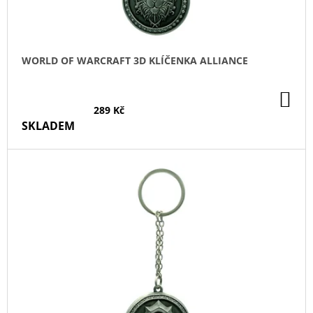
K
T
Ů
WORLD OF WARCRAFT 3D KLÍČENKA ALLIANCE
DO
KO
289 Kč
SKLADEM