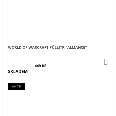
WORLD OF WARCRAFT PŮLLITR "ALLIANCE"
DO
KO
449 Kč
SKLADEM
AKCE