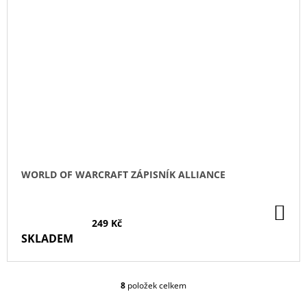
WORLD OF WARCRAFT ZÁPISNÍK ALLIANCE
DO
KO
249 Kč
SKLADEM
8
položek celkem
O
V