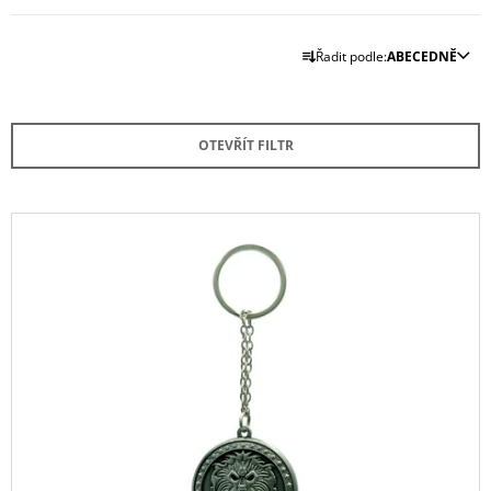
Ř
Řadit podle:
ABECEDNĚ
A
Z
E
OTEVŘÍT FILTR
N
Í
P
V
R
Ý
O
P
D
I
U
S
K
P
T
R
Ů
O
D
U