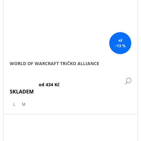
až
–13 %
WORLD OF WARCRAFT TRIČKO ALLIANCE
DE
od
434 Kč
SKLADEM
L
M