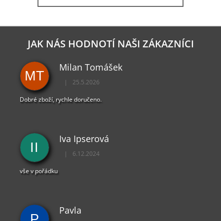
JAK NÁS HODNOTÍ NAŠI ZÁKAZNÍCI
Milan Tomášek
MT
|
25.5.2026
Hodnocení obchodu je 5 z 5 hvězdiček.
Dobré zboží, rychle doručeno.
Iva Ipserová
II
|
6.12.2024
Hodnocení obchodu je 5 z 5 hvězdiček.
vše v pořádku
Pavla
P