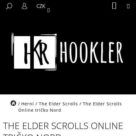
K
Přejít
NÁKUP
M
HLEDAT
CZK
KOŠÍK
na
O
PŘIHLÁŠENÍ
ZPĚT
ZPĚT
obsah
Š
Í
C
K
O
P
O
T
Ř
E
B
U
J
Domů
Herní
/
The Elder Scrolls
/
The Elder Scrolls
E
Online tričko Nord
T
THE ELDER SCROLLS ONLINE
E
N