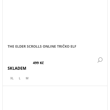
THE ELDER SCROLLS ONLINE TRIČKO ELF
DE
499 Kč
SKLADEM
XL
L
M