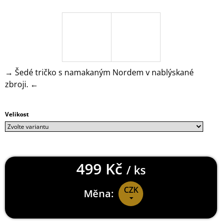
J
E
M
E
DOOM
ETERNAL
→ Šedé tričko s namakaným Nordem v nablýskané
KLÍČENKA
zbroji. ←
SLAYERS
CLUB
199
Kč
Velikost
499 Kč
/ ks
CZK
Měna:
Měrná