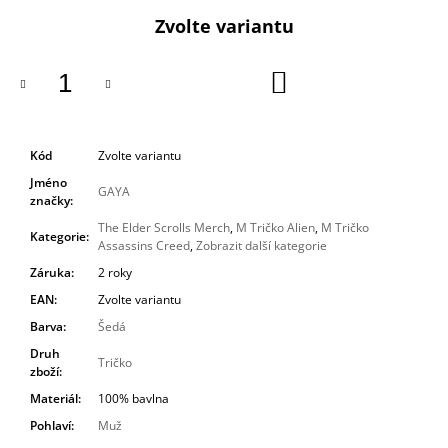
cena:
Zvolte variantu
DO
KOŠÍKU
Kód
Zvolte variantu
Jméno
GAYA
značky
:
The Elder Scrolls Merch
,
M Tričko Alien
,
M Tričko
Kategorie
:
Assassins Creed
,
Zobrazit další kategorie
Záruka
:
2 roky
EAN
:
Zvolte variantu
Barva
:
Šedá
Druh
Tričko
zboží
:
Materiál
:
100% bavlna
Pohlaví
:
Muž