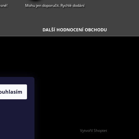
ásné!
Mohu jen doporučit. Rychlé dodání
DALŠÍ HODNOCENÍ OBCHODU
ouhlasím
Vytvořil Shoptet