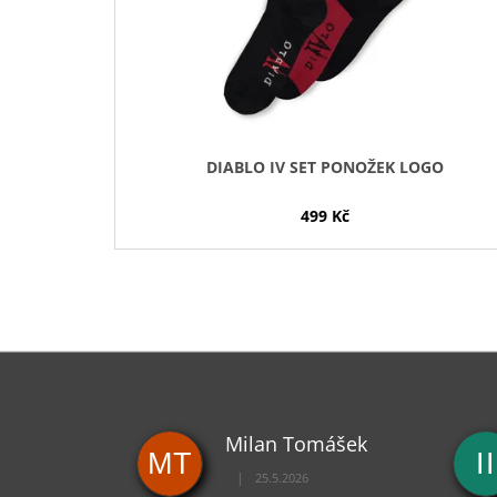
R
O
D
U
K
T
DIABLO IV SET PONOŽEK LOGO
Ů
499 Kč
Milan Tomášek
MT
II
|
25.5.2026
Hodnocení obchodu je 5 z 5 hvězdiček.