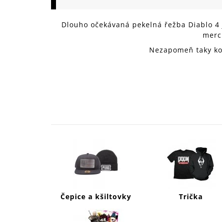
149 Kč
Dlouho očekávaná pekelná řežba Diablo 4 
merc
Nezapomeň taky k
Čepice a kšiltovky
Trička