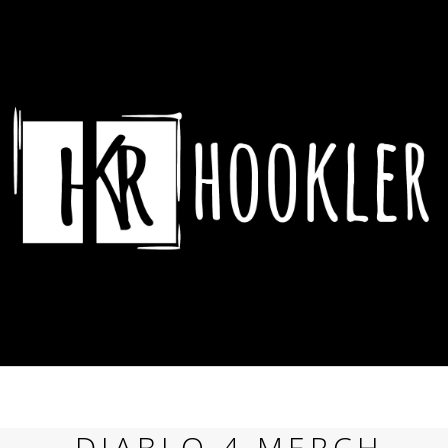
CO POTŘEBUJETE NAJÍT?
HLEDAT
DOPORUČUJEME
ASSASSIN´S CREED HRNEK CREST &
DYING LIGHT 2 
DIABLO 4 MERCH