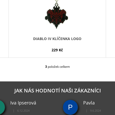
DIABLO IV KLÍČENKA LOGO
229 Kč
3
položek celkem
O
V
L
Á
D
JAK NÁS HODNOTÍ NAŠI ZÁKAZNÍCI
A
C
Iva Ipserová
Pavla
Í
P
P
|
|
6.12.2024
9.6.2024
R
Hodnocení obchodu je 5 z 5 hvězdiček.
Hodnocení obchodu je 