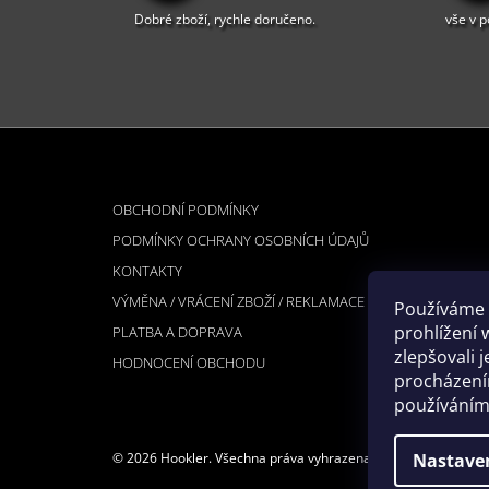
Dobré zboží, rychle doručeno.
vše v 
Z
Á
INFORMACE PRO VÁS
P
OBCHODNÍ PODMÍNKY
A
PODMÍNKY OCHRANY OSOBNÍCH ÚDAJŮ
T
KONTAKTY
Í
VÝMĚNA / VRÁCENÍ ZBOŽÍ / REKLAMACE
Používáme 
prohlížení 
PLATBA A DOPRAVA
zlepšovali 
HODNOCENÍ OBCHODU
procházením
používáním.
© 2026 Hookler. Všechna práva vyhrazena.
Upravit nastavení
Nastave