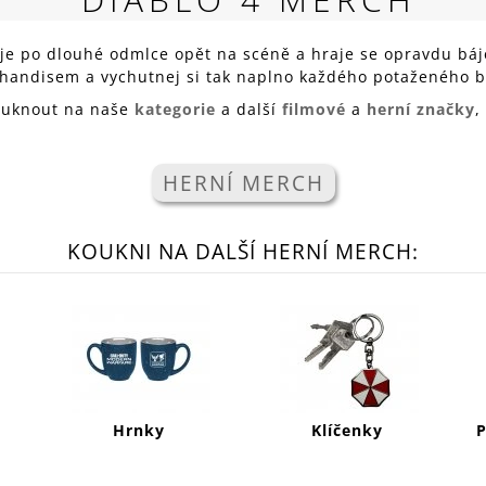
RED
269 Kč
je po dlouhé odmlce opět na scéně a hraje se opravdu báj
handisem a vychutnej si tak naplno každého potaženého b
ouknout na naše
kategorie
a další
filmové
a
herní značky
,
HERNÍ MERCH
KOUKNI NA DALŠÍ HERNÍ MERCH:
Hrnky
Klíčenky