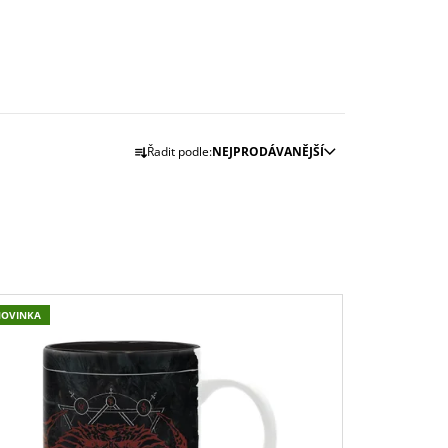
Ř
Řadit podle:
NEJPRODÁVANĚJŠÍ
A
Z
E
N
Í
P
NOVINKA
R
O
D
U
K