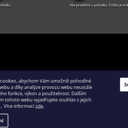
V
pořádku
Vše proběhlo v pořádku. Tričko je kr
K
Y
V
Ý
P
I
S
U
PŘIJÍMÁME ONLINE PLATBY
cookies, abychom Vám umožnili pohodlné
S
webu a díky analýze provozu webu neustále
jeho funkce, výkon a použitelnost. Dalším
 tohoto webu vyjadřujete souhlas s jejich
. Více informací
zde
.
 cookies
ní