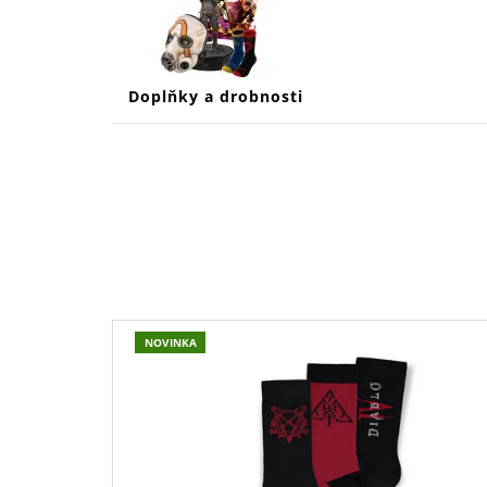
Doplňky a drobnosti
V
NOVINKA
Ý
P
I
S
P