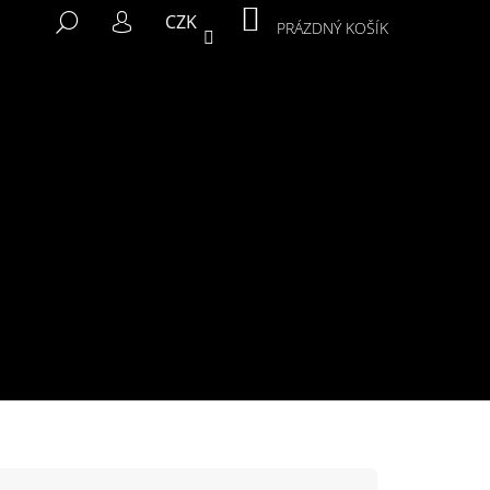
NÁKUPNÍ
HLEDAT
CZK
KOŠÍK
PRÁZDNÝ KOŠÍK
PŘIHLÁŠENÍ
Následující
MIKINA MURALS