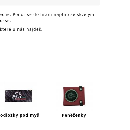
999 Kč
ečně. Ponoř se do hraní naplno se skvělým
osse.
 které u nás najdeš.
Podložky pod myš
Peněženky