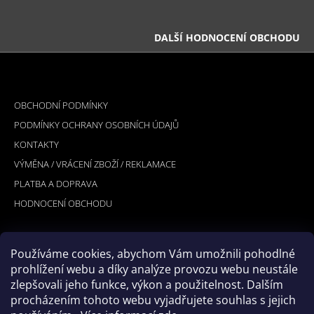
DALŠÍ HODNOCENÍ OBCHODU
Z
Á
INFORMACE PRO VÁS
P
OBCHODNÍ PODMÍNKY
A
PODMÍNKY OCHRANY OSOBNÍCH ÚDAJŮ
T
KONTAKTY
Í
VÝMĚNA / VRÁCENÍ ZBOŽÍ / REKLAMACE
PLATBA A DOPRAVA
HODNOCENÍ OBCHODU
Používáme cookies, abychom Vám umožnili pohodlné
PŘIJÍMÁME ONLINE PLATBY
prohlížení webu a díky analýze provozu webu neustále
zlepšovali jeho funkce, výkon a použitelnost. Dalším
procházením tohoto webu vyjadřujete souhlas s jejich