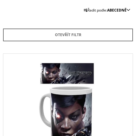
Ř
Řadit podle:
ABECEDNĚ
A
Z
E
OTEVŘÍT FILTR
N
Í
P
V
R
Ý
O
P
D
I
U
S
K
P
T
R
Ů
O
D
U
K