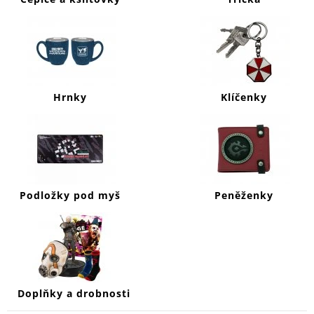
J
E
M
E
DOOM
ETERNAL
Hrnky
Klíčenky
KLÍČENKA
SLAYERS
CLUB
199
Kč
Podložky pod myš
Peněženky
Doplňky a drobnosti