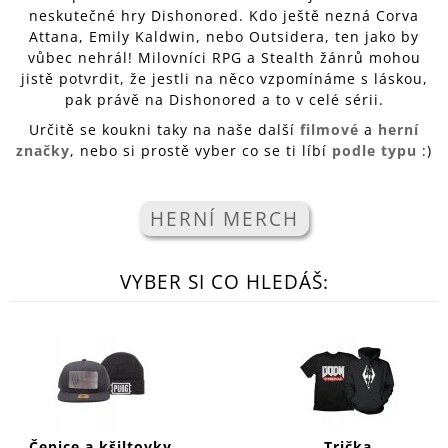
neskutečné hry Dishonored. Kdo ještě nezná Corva
A
Attana, Emily Kaldwin, nebo Outsidera, ten jako by
J
vůbec nehrál! Milovníci RPG a Stealth žánrů mohou
Í
jistě potvrdit, že jestli na něco vzpomínáme s láskou,
T
pak právě na Dishonored a to v celé sérii.
?
Určitě se koukni taky na naše další
filmové
a
herní
značky
, nebo si prostě vyber co se ti líbí
podle typu
:)
HERNÍ MERCH
HLEDAT
VYBER SI CO HLEDÁŠ:
D
O
P
O
R
U
Č
U
Čepice a kšiltovky
Trička