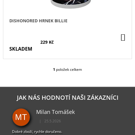
T
Ů
DISHONORED HRNEK BILLIE
DO
KO
229 Kč
SKLADEM
1
položek celkem
O
V
L
Á
D
JAK NÁS HODNOTÍ NAŠI ZÁKAZNÍCI
A
C
Milan Tomášek
Í
MT
P
|
25.5.2026
R
Hodnocení obchodu je 5 z 5 hvězdiček.
V
Dobré zboží, rychle doručeno.
K