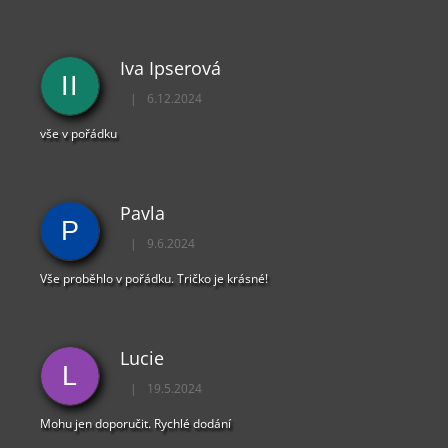
Y
V
Ý
Iva Ipserová
P
II
I
|
6.12.2024
Hodnocení obchodu je 5 z 5 hvězdiček.
S
U
vše v pořádku
Pavla
P
|
9.6.2024
Hodnocení obchodu je 5 z 5 hvězdiček.
Vše proběhlo v pořádku. Tričko je krásné!
Lucie
L
|
19.5.2024
Hodnocení obchodu je 5 z 5 hvězdiček.
Mohu jen doporučit. Rychlé dodání