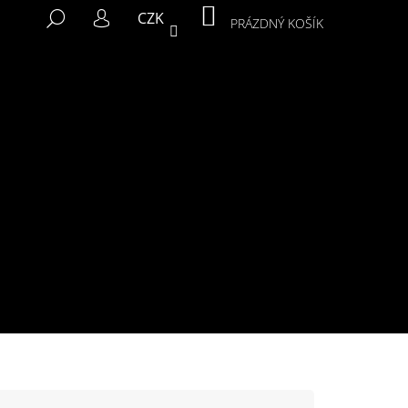
NÁKUPNÍ
HLEDAT
CZK
KOŠÍK
PRÁZDNÝ KOŠÍK
PŘIHLÁŠENÍ
Následující
MIKINA MURALS