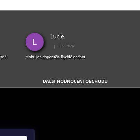
Lucie
L
|
19.5.2024
5 z 5 hvězdiček.
Hodnocení obchodu je 5 z 5 hvězdiček.
ásné!
Mohu jen doporučit. Rychlé dodání
DALŠÍ HODNOCENÍ OBCHODU