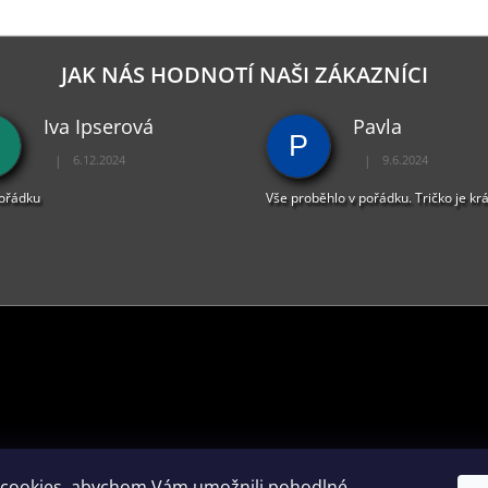
JAK NÁS HODNOTÍ NAŠI ZÁKAZNÍCI
Iva Ipserová
Pavla
P
|
|
6.12.2024
9.6.2024
Hodnocení obchodu je 5 z 5 hvězdiček.
Hodnocení obchodu je 
pořádku
Vše proběhlo v pořádku. Tričko je kr
PŘIJÍMÁME ONLINE PLATBY
cookies, abychom Vám umožnili pohodlné