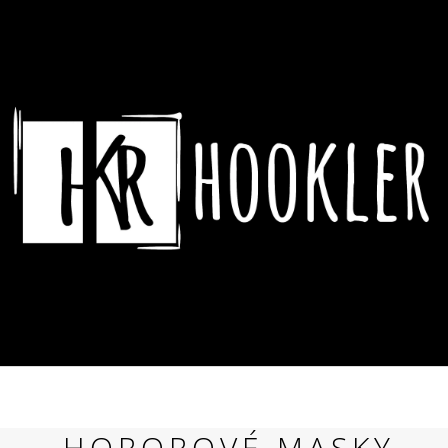
CO POTŘEBUJETE NAJÍT?
HLEDAT
DOPORUČUJEME
ASSASSIN´S CREED HRNEK CREST &
DYING LIGHT 2 
HOROROVÉ MASKY