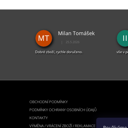
Milan Tomášek
MT
II
|
25.5.2026
Hodnocení obchodu je 5 z 5 hvězdiček.
Dobré zboží, rychle doručeno.
vše v 
Z
Á
INFORMACE PRO VÁS
P
OBCHODNÍ PODMÍNKY
A
PODMÍNKY OCHRANY OSOBNÍCH ÚDAJŮ
T
KONTAKTY
Í
VÝMĚNA / VRÁCENÍ ZBOŽÍ / REKLAMACE
Používáme 