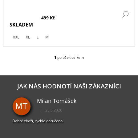
DE
499 Kč
SKLADEM
XXL
XL
L
M
1
položek celkem
O
V
L
Á
D
JAK NÁS HODNOTÍ NAŠI ZÁKAZNÍCI
A
C
Milan Tomášek
Í
MT
P
|
25.5.2026
R
Hodnocení obchodu je 5 z 5 hvězdiček.
V
Dobré zboží, rychle doručeno.
K
Y
V