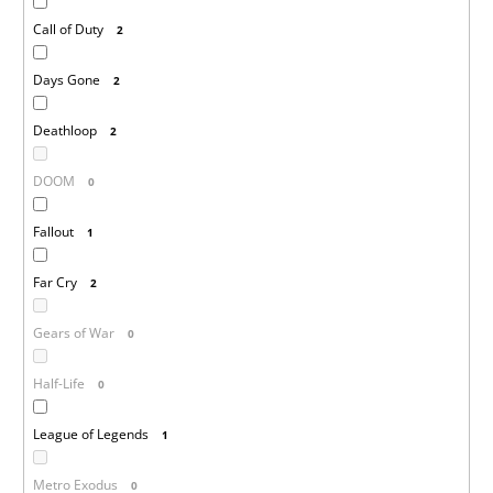
Call of Duty
2
Days Gone
2
Deathloop
2
DOOM
0
Fallout
1
Far Cry
2
Gears of War
0
Half-Life
0
League of Legends
1
Metro Exodus
0