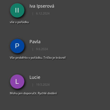
Ý
Iva Ipserová
P
II
I
|
6.12.2024
Hodnocení obchodu je 5 z 5 hvězdiček.
S
U
vše v pořádku
Pavla
P
|
9.6.2024
Hodnocení obchodu je 5 z 5 hvězdiček.
Vše proběhlo v pořádku. Tričko je krásné!
Lucie
L
|
19.5.2024
Hodnocení obchodu je 5 z 5 hvězdiček.
Mohu jen doporučit. Rychlé dodání