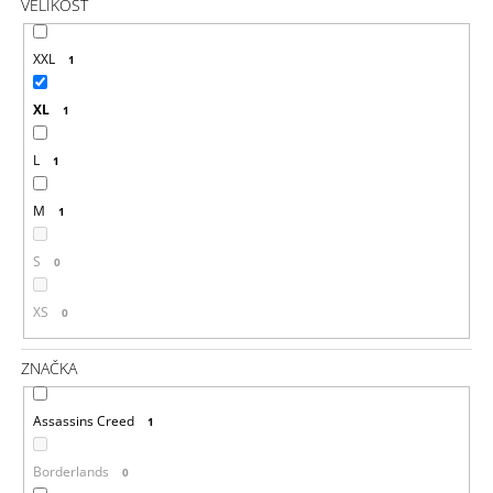
VELIKOST
XXL
1
XL
1
L
1
M
1
S
0
XS
0
ZNAČKA
Assassins Creed
1
Borderlands
0