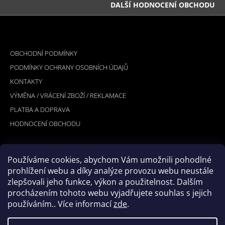
DALŠÍ HODNOCENÍ OBCHODU
Z
Á
INFORMACE PRO VÁS
P
OBCHODNÍ PODMÍNKY
A
PODMÍNKY OCHRANY OSOBNÍCH ÚDAJŮ
T
KONTAKTY
Í
VÝMĚNA / VRÁCENÍ ZBOŽÍ / REKLAMACE
PLATBA A DOPRAVA
HODNOCENÍ OBCHODU
Používáme cookies, abychom Vám umožnili pohodlné
PŘIJÍMÁME ONLINE PLATBY
prohlížení webu a díky analýze provozu webu neustále
zlepšovali jeho funkce, výkon a použitelnost. Dalším
procházením tohoto webu vyjadřujete souhlas s jejich
používáním.. Více informací
zde
.