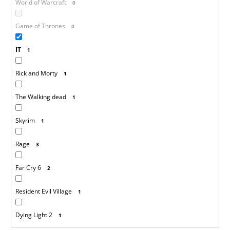
World of Warcraft
0
Game of Thrones
0
IT
1
Rick and Morty
1
The Walking dead
1
Skyrim
1
Rage
3
Far Cry 6
2
Resident Evil Village
1
Dying Light 2
1