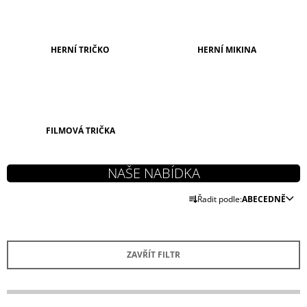
A
J
Í
HERNÍ TRIČKO
HERNÍ MIKINA
T
?
FILMOVÁ TRIČKA
HLEDAT
Ř
Řadit podle:
ABECEDNĚ
A
D
Z
O
P
E
O
ZAVŘÍT FILTR
N
R
Í
U
Č
P
U