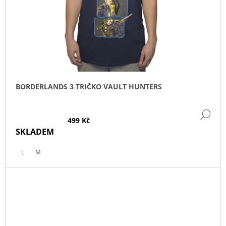
BORDERLANDS 3 TRIČKO VAULT HUNTERS
DE
499 Kč
SKLADEM
L
M