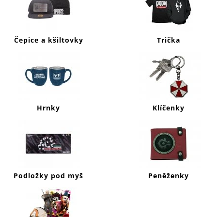
J
E
M
E
Čepice a kšiltovky
Trička
CALL
OF
DUTY
WARZONE
MIKINA
SYMBOLS
Hrnky
Klíčenky
999
Kč
Podložky pod myš
Peněženky