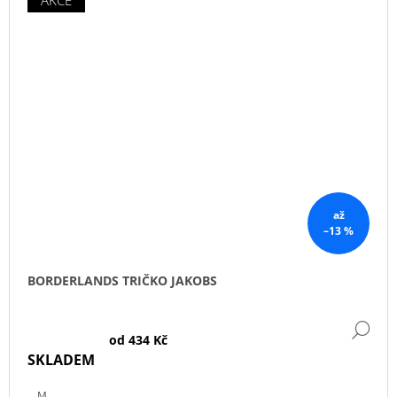
AKCE
až
–13 %
BORDERLANDS TRIČKO JAKOBS
DE
od
434 Kč
SKLADEM
M