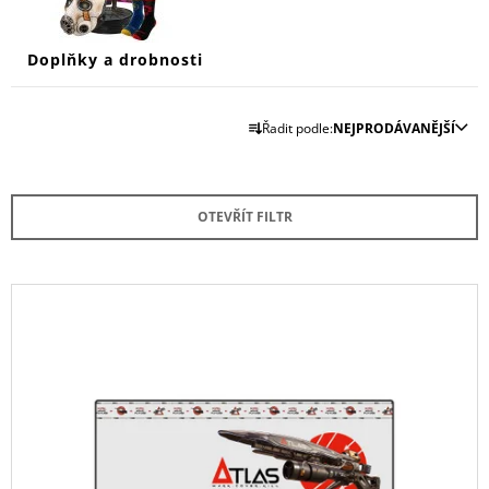
Doplňky a drobnosti
Ř
Řadit podle:
NEJPRODÁVANĚJŠÍ
A
Z
E
OTEVŘÍT FILTR
N
Í
P
V
R
Ý
O
P
D
I
U
S
K
P
T
R
Ů