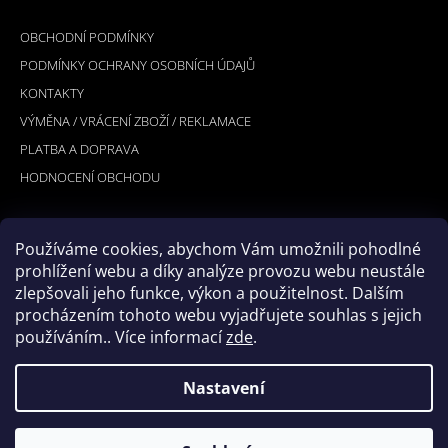
INFORMACE PRO VÁS
P
OBCHODNÍ PODMÍNKY
A
PODMÍNKY OCHRANY OSOBNÍCH ÚDAJŮ
T
KONTAKTY
Í
VÝMĚNA / VRÁCENÍ ZBOŽÍ / REKLAMACE
PLATBA A DOPRAVA
HODNOCENÍ OBCHODU
Používáme cookies, abychom Vám umožnili pohodlné
PŘIJÍMÁME ONLINE PLATBY
prohlížení webu a díky analýze provozu webu neustále
zlepšovali jeho funkce, výkon a použitelnost. Dalším
procházením tohoto webu vyjadřujete souhlas s jejich
používáním.. Více informací
zde
.
Nastavení
© 2026 Hookler. Všechna práva vyhrazena.
Vytvořil Shoptet