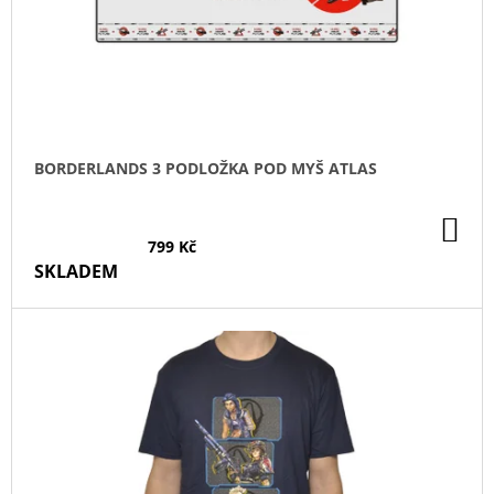
O
D
U
K
T
Ů
BORDERLANDS 3 PODLOŽKA POD MYŠ ATLAS
DO
KO
799 Kč
SKLADEM