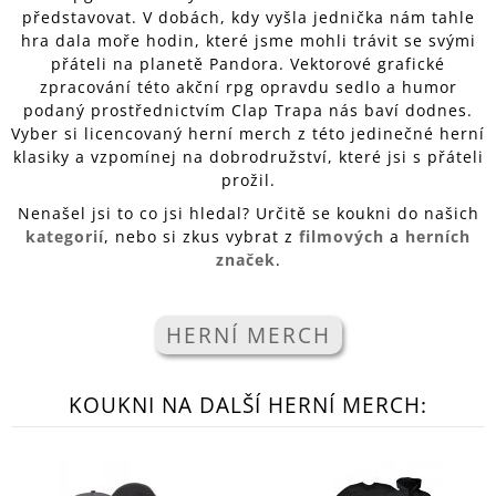
představovat. V dobách, kdy vyšla jednička nám tahle
A
hra dala moře hodin, které jsme mohli trávit se svými
J
přáteli na planetě Pandora. Vektorové grafické
Í
zpracování této akční rpg opravdu sedlo a humor
T
podaný prostřednictvím Clap Trapa nás baví dodnes.
Vyber si licencovaný herní merch z této jedinečné herní
?
klasiky a vzpomínej na dobrodružství, které jsi s přáteli
prožil.
Nenašel jsi to co jsi hledal? Určitě se koukni do našich
kategorií
, nebo si zkus vybrat z
filmových
a
herních
HLEDAT
značek
.
HERNÍ MERCH
D
O
P
KOUKNI NA DALŠÍ HERNÍ MERCH:
O
R
U
Č
U