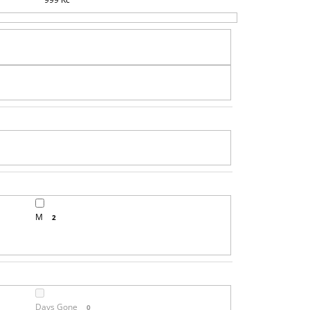
R
O
D
U
K
T
Ů
M
2
Days Gone
0