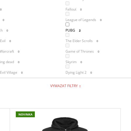
Fallout
0
0
League of Legends
0
0
ch
PUBG
0
2
Evil
The Elder Scrolls
0
0
 Warcraft
Game of Thrones
0
0
ing dead
Skyrim
0
0
Evil Village
Dying Light 2
0
0
VYMAZAT FILTRY
NOVINKA