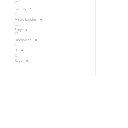
Far Cry
0
Metro Exodus
0
Prey
0
Uncharted
0
IT
0
Rage
0