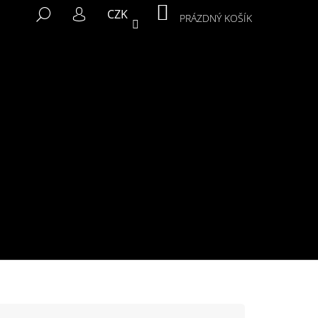
NÁKUPNÍ
HLEDAT
CZK
KOŠÍK
PRÁZDNÝ KOŠÍK
PŘIHLÁŠENÍ
Následující
MIKINA MURALS