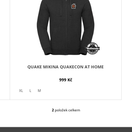
QUAKE MIKINA QUAKECON AT HOME
999 Kč
XL
L
M
2
položek celkem
O
V
L
Á