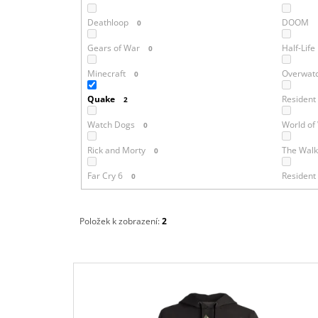
Deathloop
DOOM
0
Gears of War
Half-Life
0
Minecraft
Overwat
0
Quake
Resident 
2
Watch Dogs
World of
0
Rick and Morty
The Walk
0
Far Cry 6
Resident 
0
Položek k zobrazení:
2
V
Ý
P