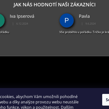
D
JAK NÁS HODNOTÍ NAŠI ZÁKAZNÍCI
A
C
Iva Ipserová
Pavla
Í
P
P
|
|
6.12.2024
9.6.2024
R
Hodnocení obchodu je 5 z 5 hvězdiček.
Hodnocení obchodu je 
V
pořádku
Vše proběhlo v pořádku. Tričko je kr
K
Y
V
Ý
P
I
S
U
PŘIJÍMÁME ONLINE PLATBY
cookies, abychom Vám umožnili pohodlné
S
webu a díky analýze provozu webu neustále
jeho funkce, výkon a použitelnost. Dalším