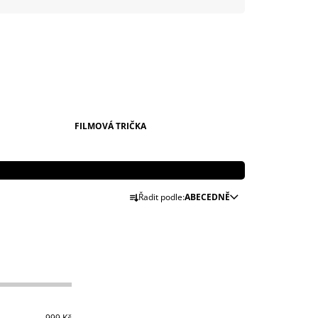
999 Kč
FILMOVÁ TRIČKA
Ř
Řadit podle:
ABECEDNĚ
A
Z
E
N
Í
P
999
Kč