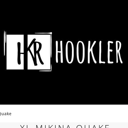
CO POTŘEBUJETE NAJÍT?
HLEDAT
DOPORUČUJEME
Quake
ASSASSIN´S CREED HRNEK CREST &
DYING LIGHT 2 
XL MIKINA QUAKE