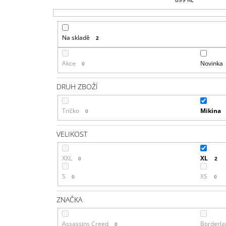
Na skladě
2
Akce
Novinka
0
DRUH ZBOŽÍ
Tričko
Mikina
0
VELIKOST
XXL
XL
0
2
S
XS
0
0
ZNAČKA
Assassins Creed
Borderla
0