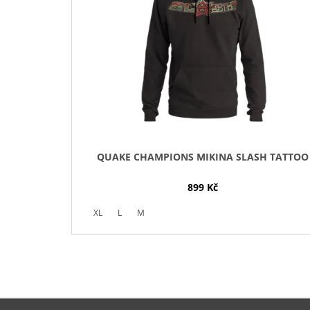
I
S
P
R
O
D
U
K
T
QUAKE CHAMPIONS MIKINA SLASH TATTOO
Ů
899 Kč
XL
L
M