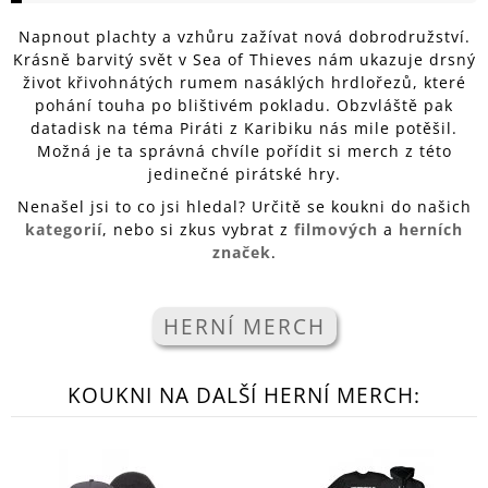
A
Napnout plachty a vzhůru zažívat nová dobrodružství.
J
Krásně barvitý svět v Sea of Thieves nám ukazuje drsný
Í
život křivohnátých rumem nasáklých hrdlořezů, které
pohání touha po blištivém pokladu. Obzvláště pak
T
datadisk na téma Piráti z Karibiku nás mile potěšil.
?
Možná je ta správná chvíle pořídit si merch z této
jedinečné pirátské hry.
Nenašel jsi to co jsi hledal? Určitě se koukni do našich
kategorií
, nebo si zkus vybrat z
filmových
a
herních
značek
.
HLEDAT
HERNÍ MERCH
D
O
P
KOUKNI NA DALŠÍ HERNÍ MERCH:
O
R
U
Č
U