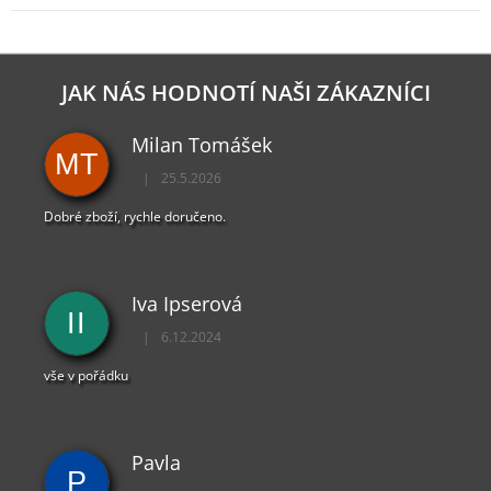
JAK NÁS HODNOTÍ NAŠI ZÁKAZNÍCI
Milan Tomášek
MT
|
25.5.2026
Hodnocení obchodu je 5 z 5 hvězdiček.
Dobré zboží, rychle doručeno.
Iva Ipserová
II
|
6.12.2024
Hodnocení obchodu je 5 z 5 hvězdiček.
vše v pořádku
Pavla
P