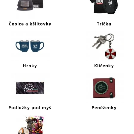
J
E
M
E
Čepice a kšiltovky
Trička
CALL
OF
DUTY
WARZONE
MIKINA
SYMBOLS
Hrnky
Klíčenky
999
Kč
Podložky pod myš
Peněženky