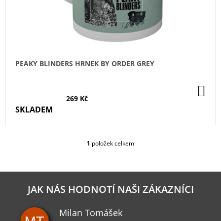
D
U
K
T
Ů
PEAKY BLINDERS HRNEK BY ORDER GREY
DO
KO
269 Kč
SKLADEM
1
položek celkem
O
V
L
Á
D
JAK NÁS HODNOTÍ NAŠI ZÁKAZNÍCI
A
C
Milan Tomášek
Í