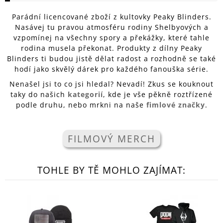
A
Parádní licencované zboží z kultovky Peaky Blinders.
J
Nasávej tu pravou atmosféru rodiny Shelbyových a
Í
vzpomínej na všechny spory a překážky, které tahle
rodina musela překonat. Produkty z dílny Peaky
T
Blinders ti budou jistě dělat radost a rozhodně se také
?
hodí jako skvělý dárek pro každého fanouška série.
Nenašel jsi to co jsi hledal? Nevadí! Zkus se kouknout
taky do našich
kategorií
, kde je vše pěkně roztřízené
podle druhu, nebo mrkni na naše
fimlové značky
.
HLEDAT
FILMOVÝ MERCH
D
O
TOHLE BY TĚ MOHLO ZAJÍMAT:
P
O
R
U
Č
U