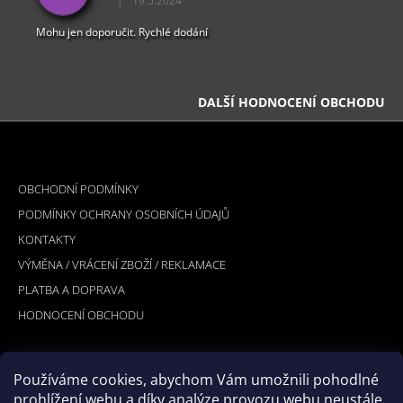
|
19.5.2024
Hodnocení obchodu je 5 z 5 hvězdiček.
Mohu jen doporučit. Rychlé dodání
DALŠÍ HODNOCENÍ OBCHODU
Z
Á
INFORMACE PRO VÁS
P
OBCHODNÍ PODMÍNKY
A
PODMÍNKY OCHRANY OSOBNÍCH ÚDAJŮ
T
KONTAKTY
Í
VÝMĚNA / VRÁCENÍ ZBOŽÍ / REKLAMACE
PLATBA A DOPRAVA
HODNOCENÍ OBCHODU
Používáme cookies, abychom Vám umožnili pohodlné
PŘIJÍMÁME ONLINE PLATBY
prohlížení webu a díky analýze provozu webu neustále