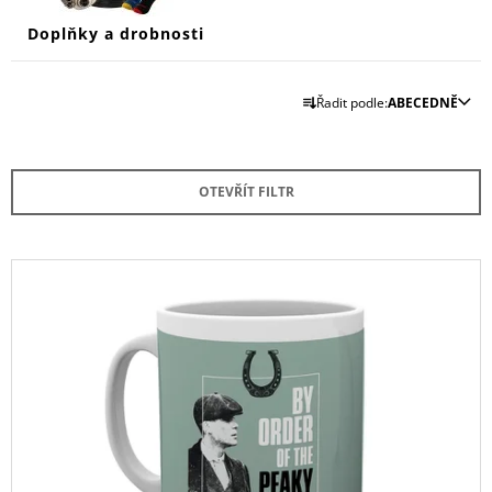
Doplňky a drobnosti
Ř
Řadit podle:
ABECEDNĚ
A
Z
E
OTEVŘÍT FILTR
N
Í
P
V
R
Ý
O
P
D
I
U
S
K
P
T
R
Ů
O