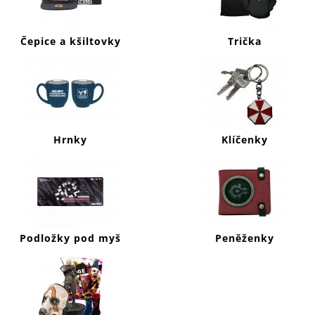
J
E
M
Čepice a kšiltovky
Trička
E
CALL
OF
DUTY
WARZONE
MIKINA
Hrnky
Klíčenky
SYMBOLS
999
Kč
Podložky pod myš
Peněženky