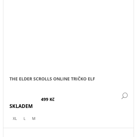
THE ELDER SCROLLS ONLINE TRIČKO ELF
DE
499 Kč
SKLADEM
XL
L
M