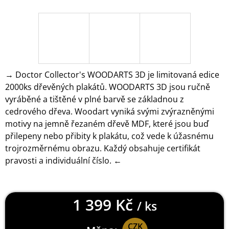
J
E
M
E
PAYDAY
2
→ Doctor Collector's WOODARTS 3D je limitovaná edice
KLÍČENKA
2000ks dřevěných plakátů. WOODARTS 3D jsou ručně
LOGO
vyráběné a tištěné v plné barvě se základnou z
149
Kč
cedrového dřeva. Woodart vyniká svými zvýrazněnými
motivy na jemně řezaném dřevě MDF, které jsou buď
přilepeny nebo přibity k plakátu, což vede k úžasnému
trojrozměrnému obrazu. Každý obsahuje certifikát
pravosti a individuální číslo. ←
1 399 Kč
/ ks
CZK