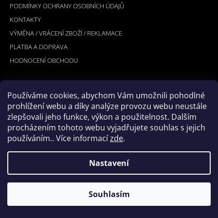
PODMÍNKY OCHRANY OSOBNÍCH ÚDAJŮ
T
KONTAKTY
Í
VÝMĚNA / VRÁCENÍ ZBOŽÍ / REKLAMACE
PLATBA A DOPRAVA
HODNOCENÍ OBCHODU
Používáme cookies, abychom Vám umožnili pohodlné
PŘIJÍMÁME ONLINE PLATBY
prohlížení webu a díky analýze provozu webu neustále
zlepšovali jeho funkce, výkon a použitelnost. Dalším
procházením tohoto webu vyjadřujete souhlas s jejich
používáním.. Více informací
zde
.
Nastavení
© 2026 Hookler. Všechna práva vyhrazena.
Vytvořil Shoptet
Souhlasím
Upravit nastavení cookies