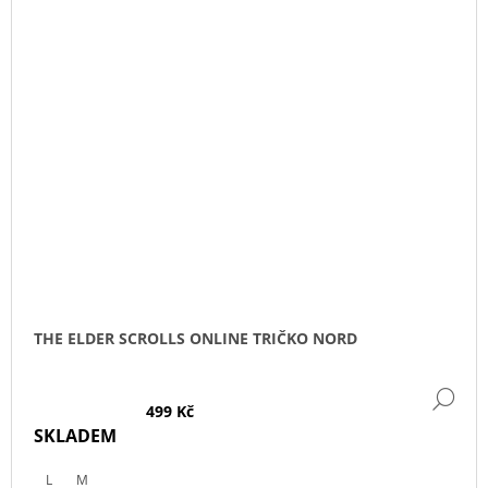
THE ELDER SCROLLS ONLINE TRIČKO NORD
DE
499 Kč
SKLADEM
L
M