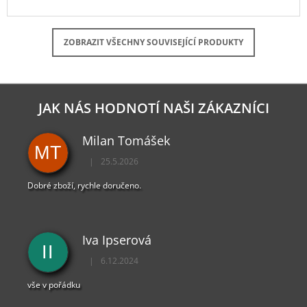
ZOBRAZIT VŠECHNY SOUVISEJÍCÍ PRODUKTY
JAK NÁS HODNOTÍ NAŠI ZÁKAZNÍCI
Milan Tomášek
MT
|
25.5.2026
Hodnocení obchodu je 5 z 5 hvězdiček.
Dobré zboží, rychle doručeno.
Iva Ipserová
II
|
6.12.2024
Hodnocení obchodu je 5 z 5 hvězdiček.
vše v pořádku