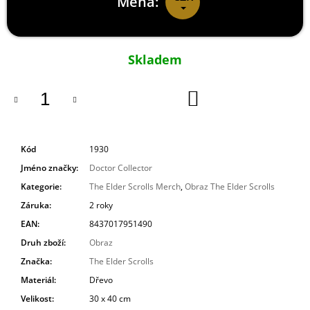
Měna:
Měrná
cena:
Skladem
DO
KOŠÍKU
Kód
1930
Jméno značky
:
Doctor Collector
Kategorie
:
The Elder Scrolls Merch
,
Obraz The Elder Scrolls
Záruka
:
2 roky
EAN
:
8437017951490
Druh zboží
:
Obraz
Značka
:
The Elder Scrolls
Materiál
:
Dřevo
Velikost
:
30 x 40 cm