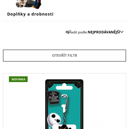
Doplňky a drobnosti
Ř
Řadit podle:
NEJPRODÁVANĚJŠÍ
A
Z
E
OTEVŘÍT FILTR
N
Í
P
V
NOVINKA
R
Ý
O
P
D
I
U
S
K
P
T
R
Ů
O