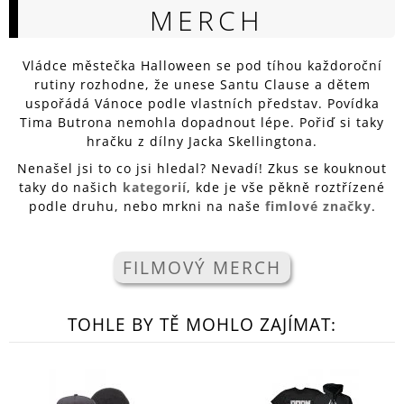
MERCH
A
J
Í
Vládce městečka Halloween se pod tíhou každoroční
rutiny rozhodne, že unese Santu Clause a dětem
T
uspořádá Vánoce podle vlastních představ. Povídka
?
Tima Butrona nemohla dopadnout lépe. Pořiď si taky
hračku z dílny
Jacka Skellingtona.
Nenašel jsi to co jsi hledal? Nevadí! Zkus se kouknout
taky do našich
kategorií
, kde je vše pěkně roztřízené
podle druhu, nebo mrkni na naše
fimlové značky
.
HLEDAT
FILMOVÝ MERCH
D
O
P
TOHLE BY TĚ MOHLO ZAJÍMAT:
O
R
U
Č
U