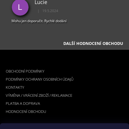
Lucie
L
|
19.5.2024
Hodnocení obchodu je 5 z 5 hvězdiček.
Mohu jen doporučit. Rychlé dodání
DALŠÍ HODNOCENÍ OBCHODU
Z
Á
INFORMACE PRO VÁS
P
OBCHODNÍ PODMÍNKY
A
PODMÍNKY OCHRANY OSOBNÍCH ÚDAJŮ
T
KONTAKTY
Í
VÝMĚNA / VRÁCENÍ ZBOŽÍ / REKLAMACE
PLATBA A DOPRAVA
HODNOCENÍ OBCHODU