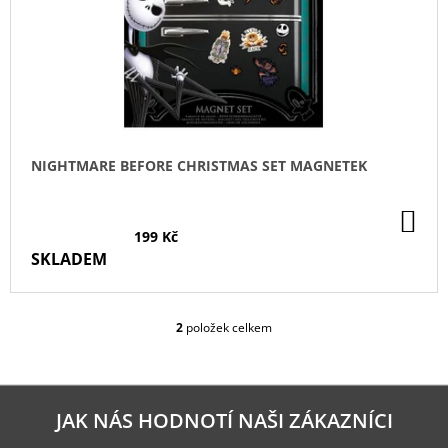
NIGHTMARE BEFORE CHRISTMAS SET MAGNETEK
DO
KO
199 Kč
SKLADEM
2
položek celkem
O
V
L
Á
D
JAK NÁS HODNOTÍ NAŠI ZÁKAZNÍCI
A