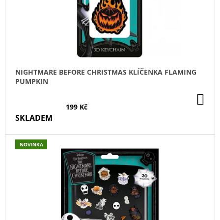
D
U
K
T
Ů
NIGHTMARE BEFORE CHRISTMAS KLÍČENKA FLAMING
PUMPKIN
DO
KO
199 Kč
SKLADEM
NOVINKA