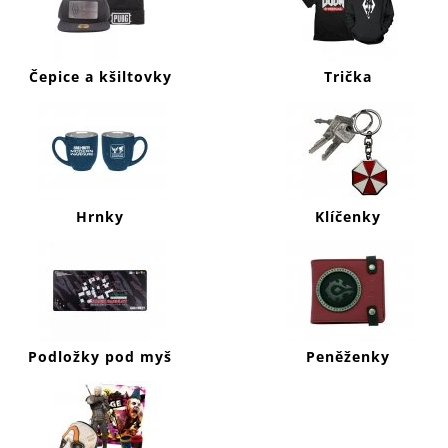
J
E
M
E
Čepice a kšiltovky
Trička
HORIZON
FORBIDDEN
WEST
KŠILTOVKA
CURVED
BILL
Hrnky
Klíčenky
449
Kč
Podložky pod myš
Peněženky