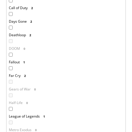
Call of Duty
2
Days Gone
2
Deathloop
2
DOOM
0
Fallout
1
Far Cry
2
Gears of War
0
Half-Life
0
League of Legends
1
Metro Exodus
0