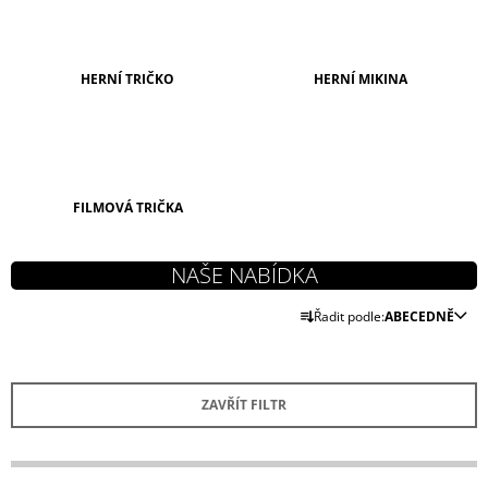
A
J
Í
HERNÍ TRIČKO
HERNÍ MIKINA
T
?
FILMOVÁ TRIČKA
HLEDAT
Ř
Řadit podle:
ABECEDNĚ
A
D
Z
O
P
E
O
ZAVŘÍT FILTR
N
R
Í
U
Č
P
U