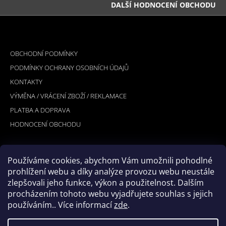
DALŠÍ HODNOCENÍ OBCHODU
Z
Á
INFORMACE PRO VÁS
P
OBCHODNÍ PODMÍNKY
A
PODMÍNKY OCHRANY OSOBNÍCH ÚDAJŮ
T
KONTAKTY
Í
VÝMĚNA / VRÁCENÍ ZBOŽÍ / REKLAMACE
PLATBA A DOPRAVA
HODNOCENÍ OBCHODU
Používáme cookies, abychom Vám umožnili pohodlné
PŘIJÍMÁME ONLINE PLATBY
prohlížení webu a díky analýze provozu webu neustále
zlepšovali jeho funkce, výkon a použitelnost. Dalším
procházením tohoto webu vyjadřujete souhlas s jejich
používáním.. Více informací
zde
.