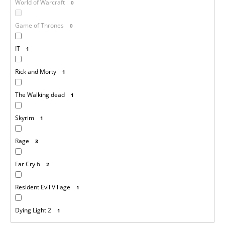
World of Warcraft
0
Game of Thrones
0
IT
1
Rick and Morty
1
The Walking dead
1
Skyrim
1
Rage
3
Far Cry 6
2
Resident Evil Village
1
Dying Light 2
1