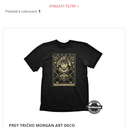
VYMAZAT FILTRY
Položek k zobrazení:
1
V
Ý
P
I
S
P
R
O
D
U
K
T
Ů
PREY TRIČKO MORGAN ART DECO