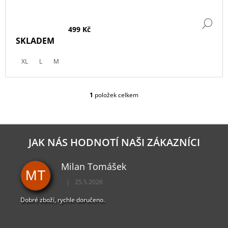
DE
499 Kč
SKLADEM
XL
L
M
1
položek celkem
O
V
L
Á
D
JAK NÁS HODNOTÍ NAŠI ZÁKAZNÍCI
A
C
Milan Tomášek
Í
MT
P
|
25.5.2026
R
Hodnocení obchodu je 5 z 5 hvězdiček.
V
Dobré zboží, rychle doručeno.
K
Y
V