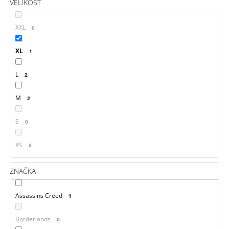
VELIKOST
XXL
0
XL
1
L
2
M
2
S
0
XS
0
ZNAČKA
Assassins Creed
1
Borderlands
0