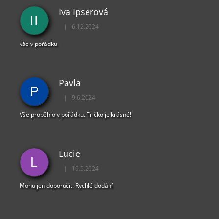
Ý
Iva Ipserová
P
II
I
|
6.12.2024
Hodnocení obchodu je 5 z 5 hvězdiček.
S
U
vše v pořádku
Pavla
P
|
9.6.2024
Hodnocení obchodu je 5 z 5 hvězdiček.
Vše proběhlo v pořádku. Tričko je krásné!
Lucie
L
|
19.5.2024
Hodnocení obchodu je 5 z 5 hvězdiček.
Mohu jen doporučit. Rychlé dodání