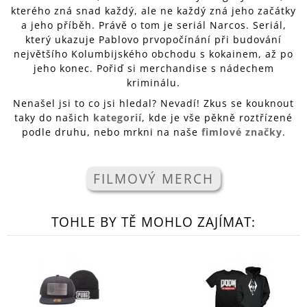
kterého zná snad každý, ale ne každý zná jeho začátky
A
a jeho příběh. Právě o tom je seriál Narcos. Seriál,
J
který ukazuje Pablovo prvopočínání při budování
Í
největšího Kolumbijského obchodu s kokainem, až po
T
jeho konec. Pořiď si merchandise s nádechem
kriminálu.
?
Nenašel jsi to co jsi hledal? Nevadí! Zkus se kouknout
taky do našich
kategorií
, kde je vše pěkně roztřízené
podle druhu, nebo mrkni na naše
fimlové značky
.
HLEDAT
FILMOVÝ MERCH
D
TOHLE BY TĚ MOHLO ZAJÍMAT:
O
P
O
R
U
Č
U