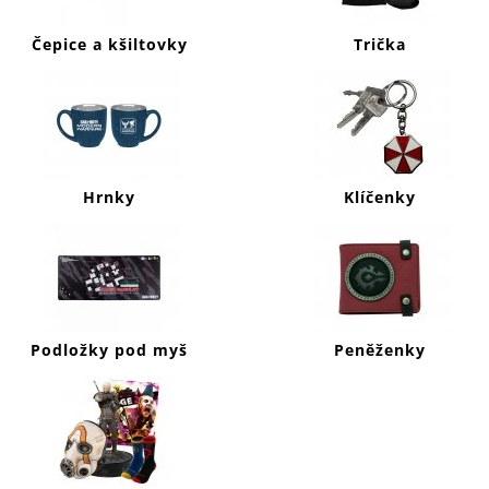
J
E
Čepice a kšiltovky
Trička
M
E
DYING
LIGHT
2
MIKINA
Hrnky
Klíčenky
MURALS
999
Kč
Podložky pod myš
Peněženky