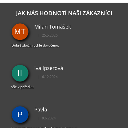
JAK NÁS HODNOTÍ NAŠI ZÁKAZNÍCI
Milan Tomášek
MT
|
25.5.2026
Hodnocení obchodu je 5 z 5 hvězdiček.
Dobré zboží, rychle doručeno.
Iva Ipserová
II
|
6.12.2024
Hodnocení obchodu je 5 z 5 hvězdiček.
vše v pořádku
Pavla
P
|
9.6.2024
Hodnocení obchodu je 5 z 5 hvězdiček.