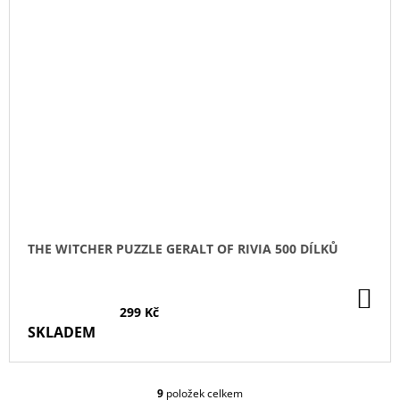
THE WITCHER PUZZLE GERALT OF RIVIA 500 DÍLKŮ
DO
KO
299 Kč
SKLADEM
9
položek celkem