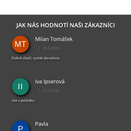
O
V
L
Á
D
JAK NÁS HODNOTÍ NAŠI ZÁKAZNÍCI
A
C
Milan Tomášek
Í
MT
P
|
25.5.2026
R
Hodnocení obchodu je 5 z 5 hvězdiček.
V
Dobré zboží, rychle doručeno.
K
Y
V
Ý
Iva Ipserová
P
II
I
|
6.12.2024
Hodnocení obchodu je 5 z 5 hvězdiček.
S
U
vše v pořádku
Pavla
P