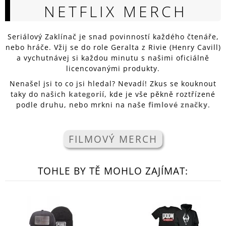
NETFLIX MERCH
A
J
Í
Seriálový Zaklínač je snad povinností každého čtenáře,
nebo hráče. Vžij se do role Geralta z Rivie (Henry Cavill)
T
a vychutnávej si každou minutu s našimi oficiálně
?
licencovanými produkty.
Nenašel jsi to co jsi hledal? Nevadí! Zkus se kouknout
taky do našich
kategorií
, kde je vše pěkně roztřízené
podle druhu, nebo mrkni na naše
fimlové značky
.
HLEDAT
FILMOVÝ MERCH
D
O
TOHLE BY TĚ MOHLO ZAJÍMAT:
P
O
R
U
Č
U