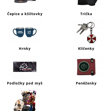
J
E
M
Čepice a kšiltovky
Trička
E
CALL
OF
DUTY
WARZONE
MIKINA
Hrnky
Klíčenky
SYMBOLS
999
Kč
Podložky pod myš
Peněženky