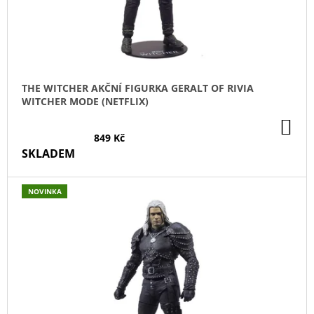
D
U
K
T
Ů
THE WITCHER AKČNÍ FIGURKA GERALT OF RIVIA
WITCHER MODE (NETFLIX)
DO
KO
849 Kč
SKLADEM
NOVINKA