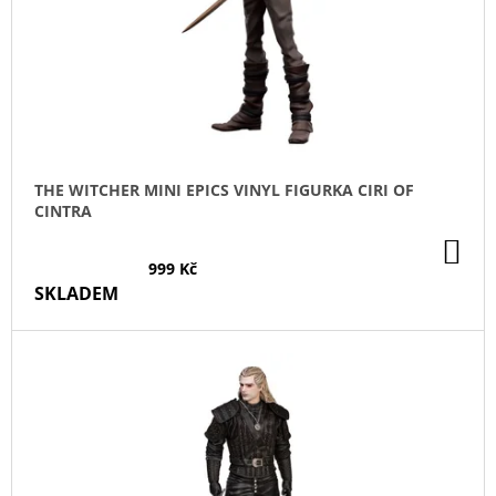
Ů
J
O
E
D
M
U
E
K
PAYDAY
T
2
Ů
KLÍČENKA
LOGO
THE WITCHER MINI EPICS VINYL FIGURKA CIRI OF
CINTRA
149
Kč
DO
KO
999 Kč
SKLADEM