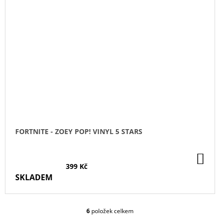
FORTNITE - ZOEY POP! VINYL 5 STARS
DO
KO
399 Kč
SKLADEM
6
položek celkem
O