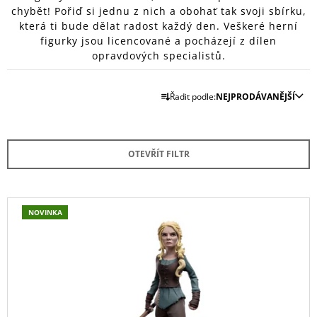
chybět! Pořiď si jednu z nich a obohať tak svoji sbírku,
A
která ti bude dělat radost každý den. Veškeré herní
J
figurky jsou licencované a pocházejí z dílen
Í
opravdových specialistů.
T
Ř
?
Řadit podle:
NEJPRODÁVANĚJŠÍ
A
Z
E
OTEVŘÍT FILTR
N
HLEDAT
Í
P
V
NOVINKA
R
Ý
D
O
O
P
P
D
I
O
U
S
R
U
K
P
Č
T
R
U