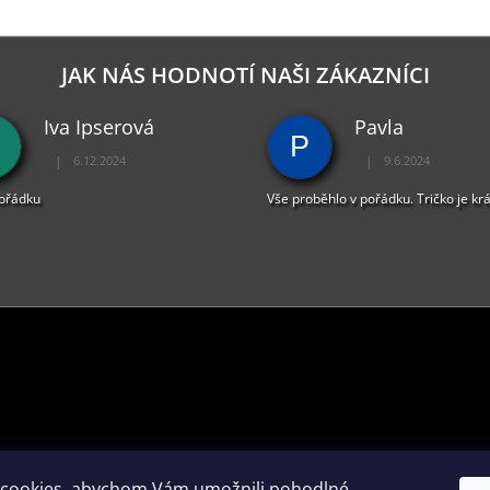
JAK NÁS HODNOTÍ NAŠI ZÁKAZNÍCI
Iva Ipserová
Pavla
P
|
|
6.12.2024
9.6.2024
Hodnocení obchodu je 5 z 5 hvězdiček.
Hodnocení obchodu je 
pořádku
Vše proběhlo v pořádku. Tričko je kr
PŘIJÍMÁME ONLINE PLATBY
cookies, abychom Vám umožnili pohodlné