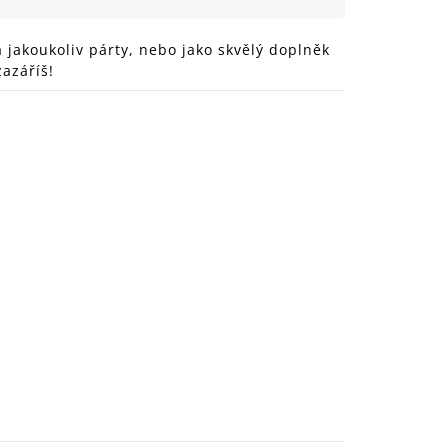
999 Kč
jakoukoliv párty, nebo jako skvělý doplněk
azáříš!