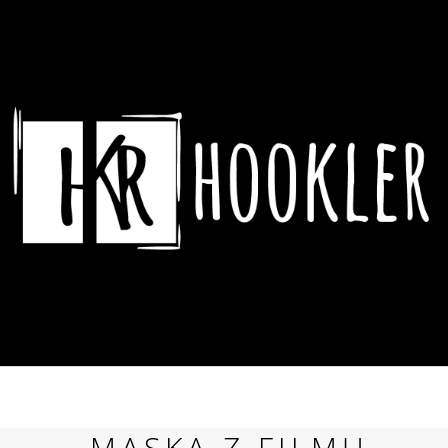
CO POTŘEBUJETE NAJÍT?
HLEDAT
DOPORUČUJEME
ASSASSIN´S CREED HRNEK CREST &
DYING LIGHT 2 
MASKA Z FILMU