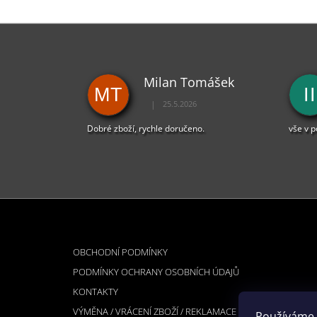
Milan Tomášek
MT
II
|
25.5.2026
Hodnocení obchodu je 5 z 5 hvězdiček.
Dobré zboží, rychle doručeno.
vše v 
Z
Á
INFORMACE PRO VÁS
P
OBCHODNÍ PODMÍNKY
A
PODMÍNKY OCHRANY OSOBNÍCH ÚDAJŮ
T
KONTAKTY
Í
VÝMĚNA / VRÁCENÍ ZBOŽÍ / REKLAMACE
Používáme 