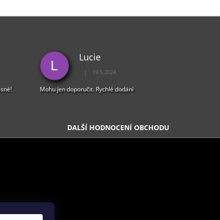
Lucie
L
|
19.5.2024
5 z 5 hvězdiček.
Hodnocení obchodu je 5 z 5 hvězdiček.
ásné!
Mohu jen doporučit. Rychlé dodání
DALŠÍ HODNOCENÍ OBCHODU