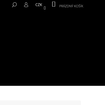
NÁKUPNÍ
HLEDAT
CZK
KOŠÍK
PRÁZDNÝ KOŠÍK
PŘIHLÁŠENÍ
Následující
MIKINA MURALS