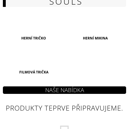
SOULS
A
J
Í
T
?
HERNÍ TRIČKO
HERNÍ MIKINA
HLEDAT
FILMOVÁ TRIČKA
D
O
P
PRODUKTY TEPRVE PŘIPRAVUJEME.
O
R
U
Č
U