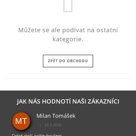
J
E
M
E
Můžete se ale podívat na ostatní
PAYDAY
kategorie.
2
KLÍČENKA
LOGO
149
ZPĚT DO OBCHODU
Kč
JAK NÁS HODNOTÍ NAŠI ZÁKAZNÍCI
Milan Tomášek
MT
|
25.5.2026
Hodnocení obchodu je 5 z 5 hvězdiček.
Dobré zboží, rychle doručeno.