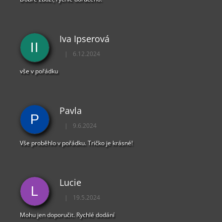
Iva Ipserová
II
|
6.12.2024
Hodnocení obchodu je 5 z 5 hvězdiček.
vše v pořádku
Pavla
P
|
9.6.2024
Hodnocení obchodu je 5 z 5 hvězdiček.
Vše proběhlo v pořádku. Tričko je krásné!
Lucie
L
|
19.5.2024
Hodnocení obchodu je 5 z 5 hvězdiček.
Mohu jen doporučit. Rychlé dodání