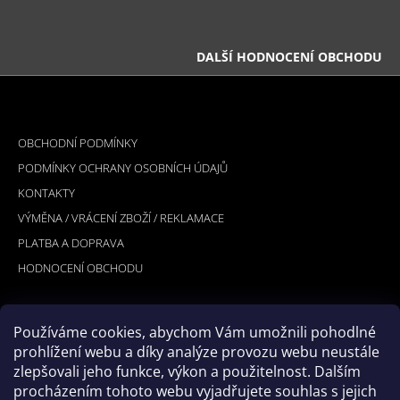
DALŠÍ HODNOCENÍ OBCHODU
Z
Á
INFORMACE PRO VÁS
P
OBCHODNÍ PODMÍNKY
A
PODMÍNKY OCHRANY OSOBNÍCH ÚDAJŮ
T
KONTAKTY
Í
VÝMĚNA / VRÁCENÍ ZBOŽÍ / REKLAMACE
PLATBA A DOPRAVA
HODNOCENÍ OBCHODU
Používáme cookies, abychom Vám umožnili pohodlné
PŘIJÍMÁME ONLINE PLATBY
prohlížení webu a díky analýze provozu webu neustále
zlepšovali jeho funkce, výkon a použitelnost. Dalším
procházením tohoto webu vyjadřujete souhlas s jejich