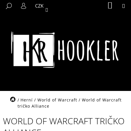
K
Přejít
NÁKUP
M
HLEDAT
CZK
KOŠÍK
na
O
PŘIHLÁŠENÍ
ZPĚT
ZPĚT
obsah
Š
Í
C
K
O
P
O
T
Ř
E
B
U
J
Domů
Herní
/
World of Warcraft
/
World of Warcraft
E
tričko Alliance
T
WORLD OF WARCRAFT TRIČKO
E
N