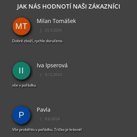
JAK NÁS HODNOTÍ NAŠI ZÁKAZNÍCI
Milan Tomášek
MT
|
25.5.2026
Hodnocení obchodu je 5 z 5 hvězdiček.
Dobré zboží, rychle doručeno.
Iva Ipserová
II
|
6.12.2024
Hodnocení obchodu je 5 z 5 hvězdiček.
vše v pořádku
Pavla
P
|
9.6.2024
Hodnocení obchodu je 5 z 5 hvězdiček.
Vše proběhlo v pořádku. Tričko je krásné!