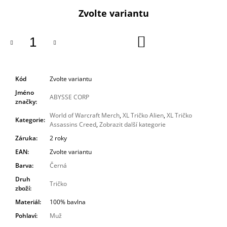
cena:
Zvolte variantu
DO
KOŠÍKU
Kód
Zvolte variantu
Jméno
ABYSSE CORP
značky
:
World of Warcraft Merch
,
XL Tričko Alien
,
XL Tričko
Kategorie
:
Assassins Creed
,
Zobrazit další kategorie
Záruka
:
2 roky
EAN
:
Zvolte variantu
Barva
:
Černá
Druh
Tričko
zboží
:
Materiál
:
100% bavlna
Pohlaví
:
Muž