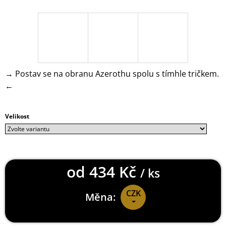
J
E
M
E
PAYDAY
2
→ Postav se na obranu Azerothu spolu s tímhle tričkem.
KLÍČENKA
←
LOGO
149
Kč
Velikost
od
434 Kč
/ ks
CZK
Měna:
Měrná