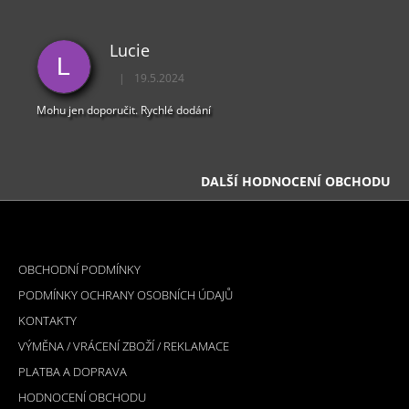
Lucie
L
|
19.5.2024
Hodnocení obchodu je 5 z 5 hvězdiček.
Mohu jen doporučit. Rychlé dodání
DALŠÍ HODNOCENÍ OBCHODU
Z
Á
INFORMACE PRO VÁS
P
OBCHODNÍ PODMÍNKY
A
PODMÍNKY OCHRANY OSOBNÍCH ÚDAJŮ
T
KONTAKTY
Í
VÝMĚNA / VRÁCENÍ ZBOŽÍ / REKLAMACE
PLATBA A DOPRAVA
HODNOCENÍ OBCHODU