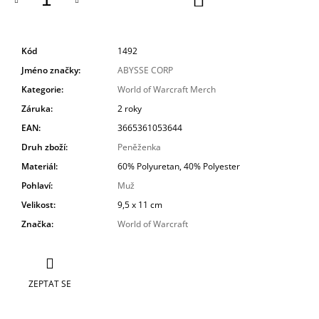
KOŠÍKU
Kód
1492
Jméno značky
:
ABYSSE CORP
Kategorie
:
World of Warcraft Merch
Záruka
:
2 roky
EAN
:
3665361053644
Druh zboží
:
Peněženka
Materiál
:
60% Polyuretan, 40% Polyester
Pohlaví
:
Muž
Velikost
:
9,5 x 11 cm
Značka
:
World of Warcraft
ZEPTAT SE