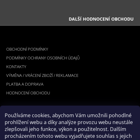
DALŠÍ HODNOCENÍ OBCHODU
Z
Á
INFORMACE PRO VÁS
P
OBCHODNÍ PODMÍNKY
A
PODMÍNKY OCHRANY OSOBNÍCH ÚDAJŮ
T
KONTAKTY
Í
VÝMĚNA / VRÁCENÍ ZBOŽÍ / REKLAMACE
PLATBA A DOPRAVA
HODNOCENÍ OBCHODU
Používáme cookies, abychom Vám umožnili pohodlné
PŘIJÍMÁME ONLINE PLATBY
prohlížení webu a díky analýze provozu webu neustále
zlepšovali jeho funkce, výkon a použitelnost. Dalším
procházením tohoto webu vyjadřujete souhlas s jejich