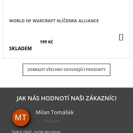
WORLD OF WARCRAFT KLÍČENKA ALLIANCE
DO
KO
199 Kč
SKLADEM
ZOBRAZIT VŠECHNY SOUVISEJÍCÍ PRODUKTY
JAK NÁS HODNOTÍ NAŠI ZÁKAZNÍCI
Milan Tomášek
MT
|
25.5.2026
Hodnocení obchodu je 5 z 5 hvězdiček.
Dobré zboží, rychle doručeno.