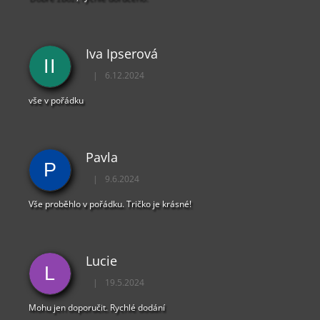
Iva Ipserová
II
|
6.12.2024
Hodnocení obchodu je 5 z 5 hvězdiček.
vše v pořádku
Pavla
P
|
9.6.2024
Hodnocení obchodu je 5 z 5 hvězdiček.
Vše proběhlo v pořádku. Tričko je krásné!
Lucie
L
|
19.5.2024
Hodnocení obchodu je 5 z 5 hvězdiček.
Mohu jen doporučit. Rychlé dodání