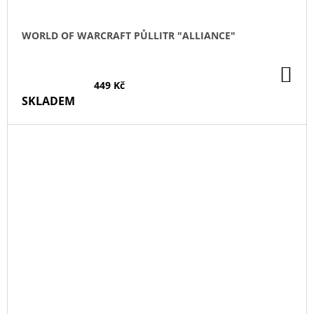
WORLD OF WARCRAFT PŮLLITR "ALLIANCE"
DO
KO
449 Kč
SKLADEM