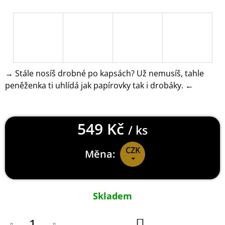
J
E
M
E
DYING
LIGHT
→ Stále nosíš drobné po kapsách? Už nemusíš, tahle
2
peněženka ti uhlídá jak papírovky tak i drobáky. ←
TRIČKO
CALDWELL
RED
449
549 Kč
Kč
/ ks
CZK
Měna:
Měrná
cena:
Skladem
DO