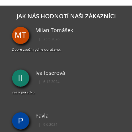
JAK NÁS HODNOTÍ NAŠI ZÁKAZNÍCI
Milan Tomášek
MT
|
25.5.2026
Hodnocení obchodu je 5 z 5 hvězdiček.
Dobré zboží, rychle doručeno.
Iva Ipserová
II
|
6.12.2024
Hodnocení obchodu je 5 z 5 hvězdiček.
vše v pořádku
Pavla
P
|
9.6.2024
Hodnocení obchodu je 5 z 5 hvězdiček.