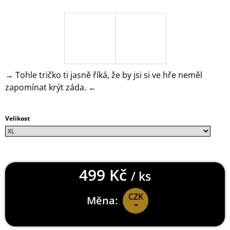
J
E
M
E
HORIZON
FORBIDDEN
→ Tohle tričko ti jasně říká, že by jsi si ve hře neměl
WEST
zapomínat krýt záda. ←
KŠILTOVKA
CURVED
BILL
449
Velikost
Kč
499 Kč
/ ks
CZK
Měna:
Měrná