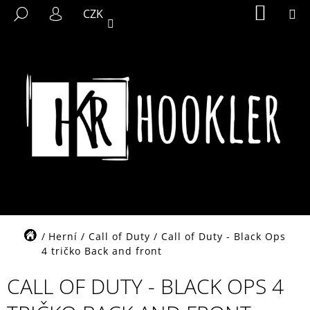
K
Přejít
NÁKUP
M
HLEDAT
CZK
KOŠÍK
na
O
PŘIHLÁŠENÍ
ZPĚT
ZPĚT
obsah
Š
Í
C
K
O
P
O
T
Ř
E
B
U
J
Domů
Herní
/
Call of Duty
/
Call of Duty - Black Ops
E
4 tričko Back and front
T
CALL OF DUTY - BLACK OPS 4
E
N