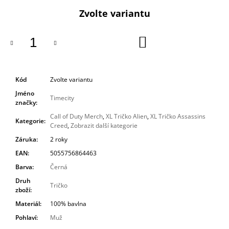
cena:
Zvolte variantu
DO
KOŠÍKU
Kód
Zvolte variantu
Jméno
Timecity
značky
:
Call of Duty Merch
,
XL Tričko Alien
,
XL Tričko Assassins
Kategorie
:
Creed
,
Zobrazit další kategorie
Záruka
:
2 roky
EAN
:
5055756864463
Barva
:
Černá
Druh
Tričko
zboží
:
Materiál
:
100% bavlna
Pohlaví
:
Muž