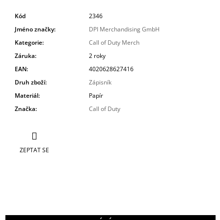
Kód
2346
Jméno značky
:
DPI Merchandising GmbH
Kategorie
:
Call of Duty Merch
Záruka
:
2 roky
EAN
:
4020628627416
Druh zboží
:
Zápisník
Materiál
:
Papír
Značka
:
Call of Duty
ZEPTAT SE