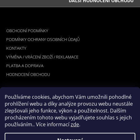
DALŠÍ HODNOCENÍ OBCHODU
Z
Á
INFORMACE PRO VÁS
P
OBCHODNÍ PODMÍNKY
A
PODMÍNKY OCHRANY OSOBNÍCH ÚDAJŮ
T
KONTAKTY
Í
VÝMĚNA / VRÁCENÍ ZBOŽÍ / REKLAMACE
PLATBA A DOPRAVA
HODNOCENÍ OBCHODU
Používáme cookies, abychom Vám umožnili pohodlné
PŘIJÍMÁME ONLINE PLATBY
prohlížení webu a díky analýze provozu webu neustále
zlepšovali jeho funkce, výkon a použitelnost. Dalším
procházením tohoto webu vyjadřujete souhlas s jejich
používáním.. Více informací
zde
.