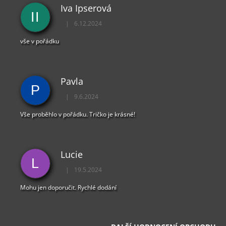
Iva Ipserová
II
|
6.12.2024
Hodnocení obchodu je 5 z 5 hvězdiček.
vše v pořádku
Pavla
P
|
9.6.2024
Hodnocení obchodu je 5 z 5 hvězdiček.
Vše proběhlo v pořádku. Tričko je krásné!
Lucie
L
|
19.5.2024
Hodnocení obchodu je 5 z 5 hvězdiček.
Mohu jen doporučit. Rychlé dodání