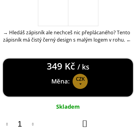
J
E
M
E
→ Hledáš zápisník ale nechceš nic přeplácaného? Tento
CALL
zápisník má čistý černý design s malým logem v rohu. ←
OF
DUTY
WARZONE
MIKINA
SYMBOLS
349 Kč
/ ks
999
Kč
CZK
Měna:
Měrná
cena:
Skladem
DO
KOŠÍKU