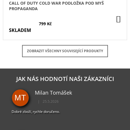
CALL OF DUTY COLD WAR PODLOŽKA POD MYŠ
PROPAGANDA
DO
KO
799 Kč
SKLADEM
ZOBRAZIT VŠECHNY SOUVISEJÍCÍ PRODUKTY
JAK NÁS HODNOTÍ NAŠI ZÁKAZNÍCI
Milan Tomášek
MT
|
25.5.2026
Hodnocení obchodu je 5 z 5 hvězdiček.
Dobré zboží, rychle doručeno.