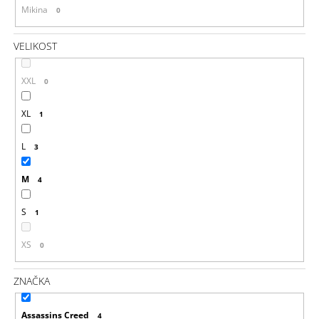
Mikina
0
VELIKOST
XXL
0
XL
1
L
3
M
4
S
1
XS
0
ZNAČKA
Assassins Creed
4