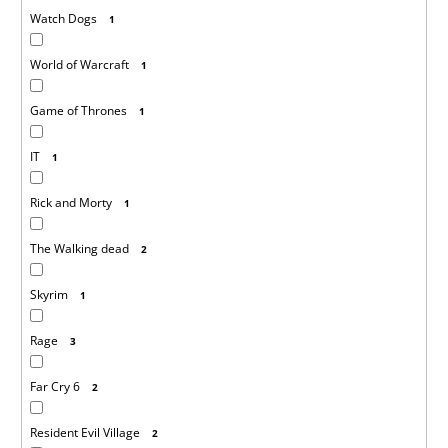
Watch Dogs
1
World of Warcraft
1
Game of Thrones
1
IT
1
Rick and Morty
1
The Walking dead
2
Skyrim
1
Rage
3
Far Cry 6
2
Resident Evil Village
2