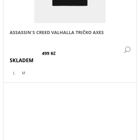
ASSASSIN´S CREED VALHALLA TRIČKO AXES
DE
499 Kč
SKLADEM
L
M