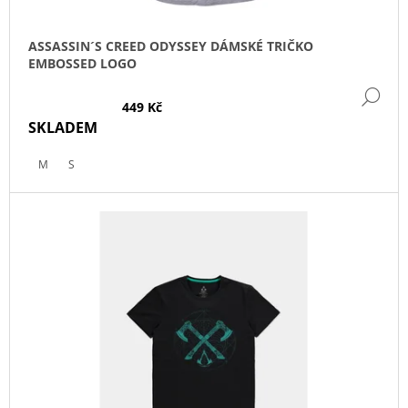
T
Ů
ASSASSIN´S CREED ODYSSEY DÁMSKÉ TRIČKO
EMBOSSED LOGO
DE
449 Kč
SKLADEM
M
S