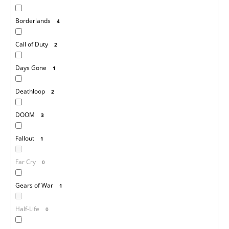
Borderlands
4
Call of Duty
2
Days Gone
1
Deathloop
2
DOOM
3
Fallout
1
Far Cry
0
Gears of War
1
Half-Life
0