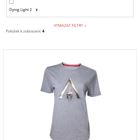
Dying Light 2
3
VYMAZAT FILTRY
Položek k zobrazení:
4
V
Ý
P
I
S
P
R
O
D
U
K