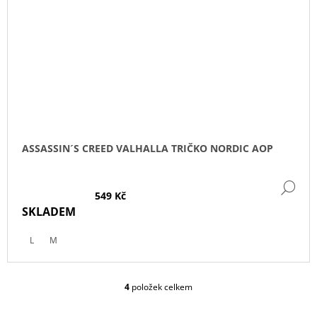
ASSASSIN´S CREED VALHALLA TRIČKO NORDIC AOP
DE
549 Kč
SKLADEM
L
M
4
položek celkem
O
V