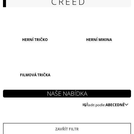
CREED
A
J
Í
T
?
HERNÍ TRIČKO
HERNÍ MIKINA
HLEDAT
FILMOVÁ TRIČKA
D
O
Ř
P
Řadit podle:
ABECEDNĚ
A
O
Z
R
U
E
Č
ZAVŘÍT FILTR
N
U