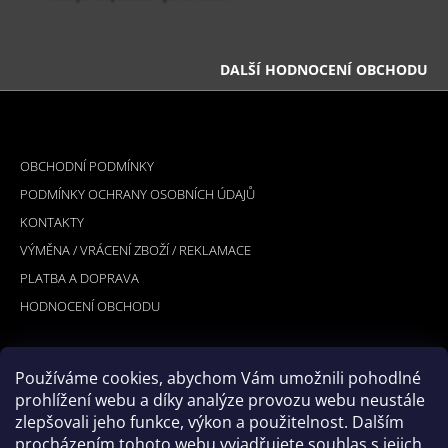
DALŠÍ HODNOCENÍ OBCHODU
Z
Á
INFORMACE PRO VÁS
P
OBCHODNÍ PODMÍNKY
A
PODMÍNKY OCHRANY OSOBNÍCH ÚDAJŮ
T
KONTAKTY
Í
VÝMĚNA / VRÁCENÍ ZBOŽÍ / REKLAMACE
PLATBA A DOPRAVA
HODNOCENÍ OBCHODU
Používáme cookies, abychom Vám umožnili pohodlné
PŘIJÍMÁME ONLINE PLATBY
prohlížení webu a díky analýze provozu webu neustále
zlepšovali jeho funkce, výkon a použitelnost. Dalším
procházením tohoto webu vyjadřujete souhlas s jejich