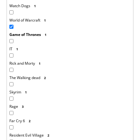
Watch Dogs
1
World of Warcraft
1
Game of Thrones
1
IT
1
Rick and Morty
1
The Walking dead
2
Skyrim
1
Rage
3
Far Cry 6
2
Resident Evil Village
2