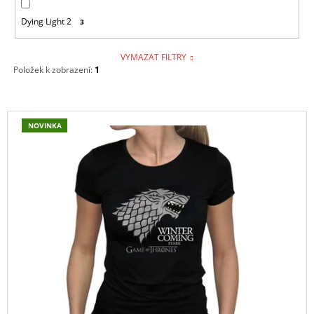
Dying Light 2
3
VYMAZAT FILTRY
Položek k zobrazení:
1
V
NOVINKA
Ý
P
I
S
P
R
O
D
U
K