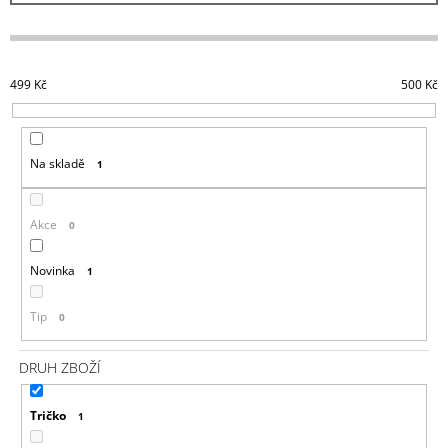
J
Í
E
P
M
R
E
499
Kč
500
Kč
O
DYING
D
LIGHT
U
2
Na skladě
1
MIKINA
K
MURALS
T
999
Ů
Akce
0
Kč
Novinka
1
Tip
0
DRUH ZBOŽÍ
Tričko
1