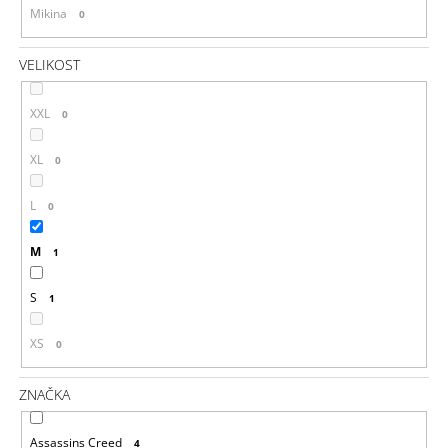
Mikina
0
VELIKOST
XXL
0
XL
0
L
0
M
1
S
1
XS
0
ZNAČKA
Assassins Creed
4