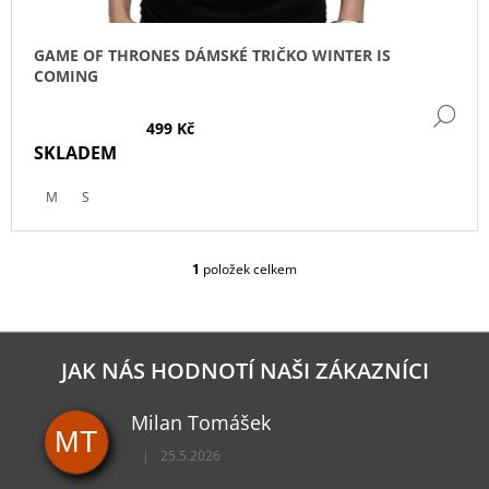
T
Ů
GAME OF THRONES DÁMSKÉ TRIČKO WINTER IS
COMING
DE
499 Kč
SKLADEM
M
S
1
položek celkem
O
V
L
Á
D
JAK NÁS HODNOTÍ NAŠI ZÁKAZNÍCI
A
C
Milan Tomášek
Í
MT
P
|
25.5.2026
R
Hodnocení obchodu je 5 z 5 hvězdiček.
V