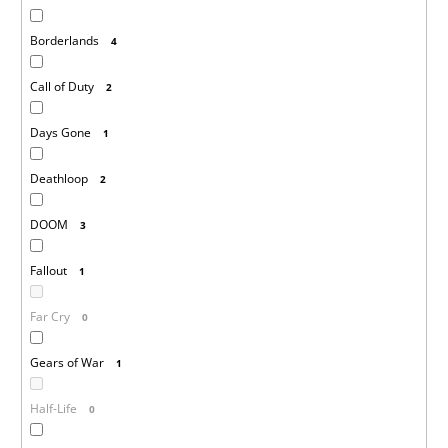
Borderlands
4
Call of Duty
2
Days Gone
1
Deathloop
2
DOOM
3
Fallout
1
Far Cry
0
Gears of War
1
Half-Life
0