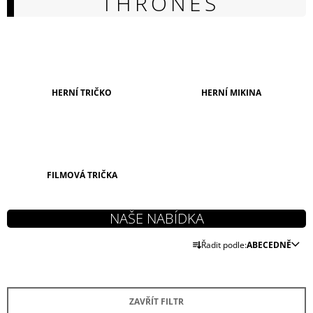
THRONES
A
J
Í
T
?
HERNÍ TRIČKO
HERNÍ MIKINA
HLEDAT
FILMOVÁ TRIČKA
D
O
Ř
P
Řadit podle:
ABECEDNĚ
A
O
Z
R
U
E
Č
ZAVŘÍT FILTR
N
U