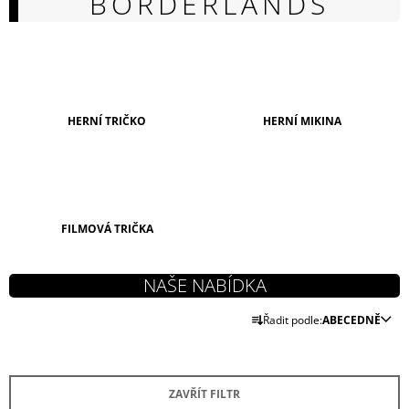
BORDERLANDS
A
J
Í
T
?
HERNÍ TRIČKO
HERNÍ MIKINA
HLEDAT
FILMOVÁ TRIČKA
D
O
Ř
P
Řadit podle:
ABECEDNĚ
A
O
Z
R
U
E
Č
ZAVŘÍT FILTR
N
U