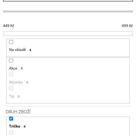
J
Í
E
P
M
R
E
449
Kč
499
Kč
O
DYING
D
LIGHT
U
2
Na skladě
4
MIKINA
K
MURALS
T
999
Ů
Akce
1
Kč
Novinka
0
Tip
0
DRUH ZBOŽÍ
Tričko
4