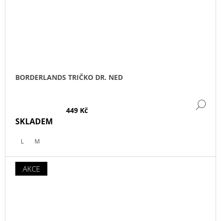
BORDERLANDS TRIČKO DR. NED
DE
449 Kč
SKLADEM
L
M
AKCE