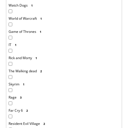
Watch Dogs
1
World of Warcraft
1
Game of Thrones
1
IT
1
Rick and Morty
1
The Walking dead
2
Skyrim
1
Rage
3
Far Cry 6
2
Resident Evil Village
2