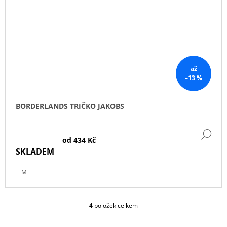
až
–13 %
BORDERLANDS TRIČKO JAKOBS
DE
od
434 Kč
SKLADEM
M
4
položek celkem
O
V