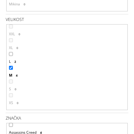
Mikina
0
VELIKOST
XXL
0
XL
0
L
2
M
4
S
0
XS
0
ZNAČKA
Assassins Creed
4