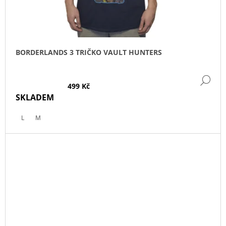
BORDERLANDS 3 TRIČKO VAULT HUNTERS
DE
499 Kč
SKLADEM
L
M