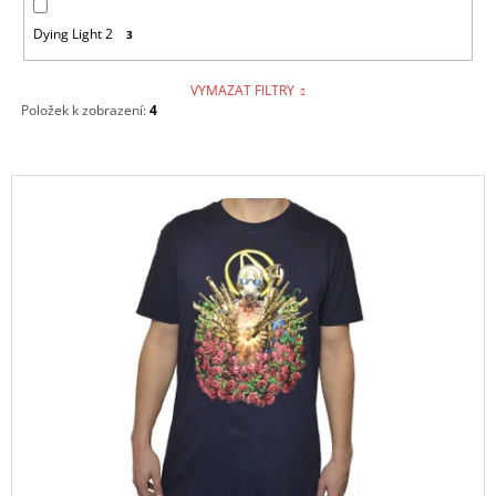
Dying Light 2
3
VYMAZAT FILTRY
Položek k zobrazení:
4
V
Ý
P
I
S
P
R
O
D
U
K