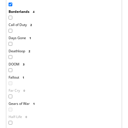
Borderlands
4
Call of Duty
2
Days Gone
1
Deathloop
2
DOOM
3
Fallout
1
Far Cry
0
Gears of War
1
Half-Life
0