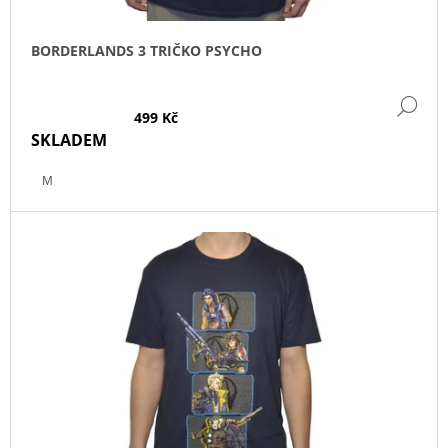
T
Ů
BORDERLANDS 3 TRIČKO PSYCHO
DE
499 Kč
SKLADEM
M