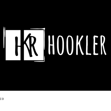
CO POTŘEBUJETE NAJÍT?
HLEDAT
DOPORUČUJEME
eco
ASSASSIN´S CREED HRNEK CREST &
DYING LIGHT 2 