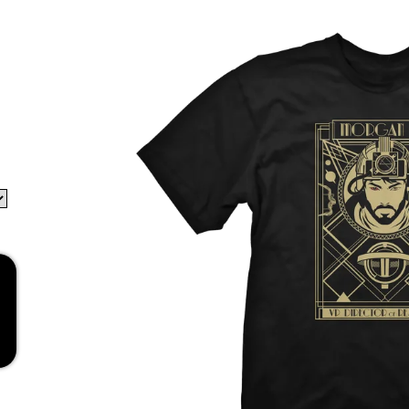
RED
269 Kč