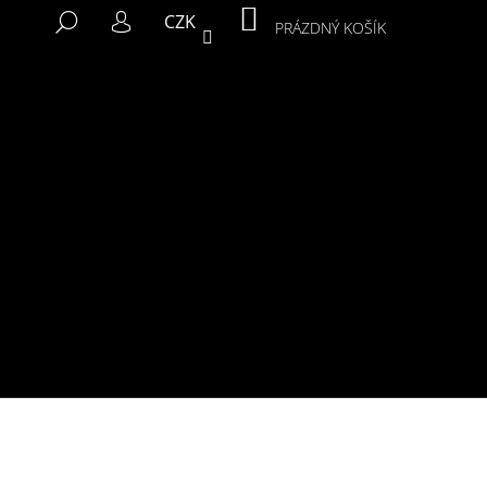
NÁKUPNÍ
HLEDAT
CZK
KOŠÍK
PRÁZDNÝ KOŠÍK
PŘIHLÁŠENÍ
Následující
MIKINA MURALS