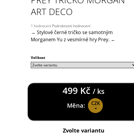
149 Kč
ART DECO
Průměrné
1 hodnocení
Podrobnosti hodnocení
hodnocení
→ Stylové černé tričko se samotným
produktu
Morganem Yu z vesmírné hry Prey. ←
je
5,0
z
Velikost
5
hvězdiček.
499 Kč
/ ks
CZK
Měna:
Měrná
cena:
Zvolte variantu