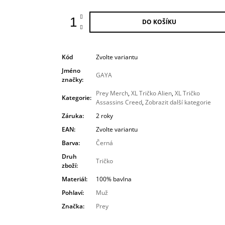
DO KOŠÍKU
Kód
Zvolte variantu
Jméno
GAYA
značky
:
Prey Merch
,
XL Tričko Alien
,
XL Tričko
Kategorie
:
Assassins Creed
,
Zobrazit další kategorie
Záruka
:
2 roky
EAN
:
Zvolte variantu
Barva
:
Černá
Druh
Tričko
zboží
:
Materiál
:
100% bavlna
Pohlaví
:
Muž
Značka
:
Prey