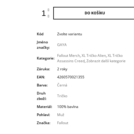
DO KOŠÍKU
Kód
Zvolte variantu
Jméno
GAYA
značky
:
Fallout Merch
,
XL Tričko Alien
,
XL Tričko
Kategorie
:
Assassins Creed
,
Zobrazit další kategorie
Záruka
:
2 roky
EAN
:
4260570021355
Barva
:
Černá
Druh
Tričko
zboží
:
Materiál
:
100% bavlna
Pohlaví
:
Muž
Značka
:
Fallout