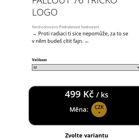
149 Kč
LOGO
Průměrné
Neohodnoceno
Podrobnosti hodnocení
hodnocení
→ Proti radiaci ti sice nepomůže, za to se
produktu
v něm budeš cítit fajn. ←
je
0,0
z
Velikost
5
hvězdiček.
499 Kč
/ ks
CZK
Měna:
Měrná
cena:
Zvolte variantu