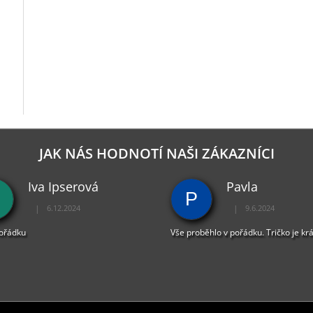
JAK NÁS HODNOTÍ NAŠI ZÁKAZNÍCI
Iva Ipserová
Pavla
P
|
|
6.12.2024
9.6.2024
Hodnocení obchodu je 5 z 5 hvězdiček.
Hodnocení obchodu je 
pořádku
Vše proběhlo v pořádku. Tričko je kr