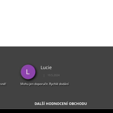
Lucie
L
|
19.5.2024
5 z 5 hvězdiček.
Hodnocení obchodu je 5 z 5 hvězdiček.
ásné!
Mohu jen doporučit. Rychlé dodání
DALŠÍ HODNOCENÍ OBCHODU