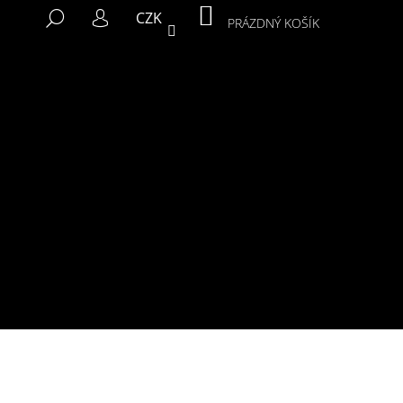
NÁKUPNÍ
HLEDAT
CZK
KOŠÍK
PRÁZDNÝ KOŠÍK
PŘIHLÁŠENÍ
Následující
MIKINA MURALS