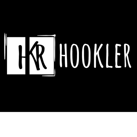
CO POTŘEBUJETE NAJÍT?
HLEDAT
DOPORUČUJEME
ASSASSIN´S CREED HRNEK CREST &
DYING LIGHT 2 