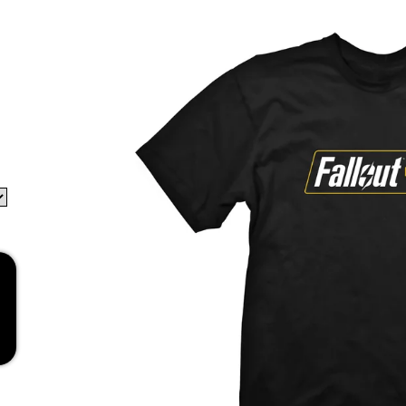
RED
269 Kč