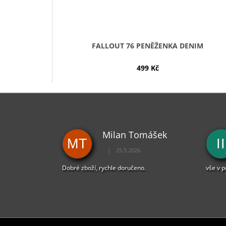
FALLOUT 76 PENĚŽENKA DENIM
499 Kč
Milan Tomášek
MT
II
|
25.5.2026
Hodnocení obchodu je 5 z 5 hvězdiček.
Dobré zboží, rychle doručeno.
vše v 
Z