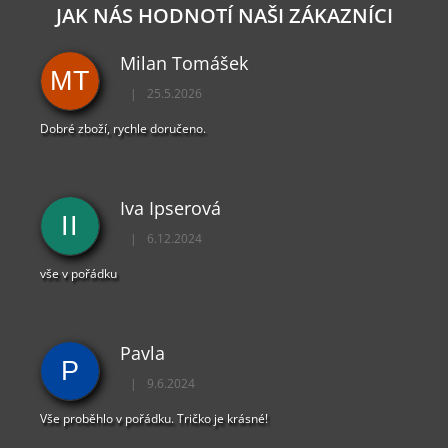
JAK NÁS HODNOTÍ NAŠI ZÁKAZNÍCI
Milan Tomášek
MT
|
25.5.2026
Hodnocení obchodu je 5 z 5 hvězdiček.
Dobré zboží, rychle doručeno.
Iva Ipserová
II
|
6.12.2024
Hodnocení obchodu je 5 z 5 hvězdiček.
vše v pořádku
Pavla
P
|
9.6.2024
Hodnocení obchodu je 5 z 5 hvězdiček.
Vše proběhlo v pořádku. Tričko je krásné!