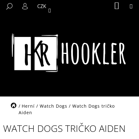
K
Přejít
NÁKUP
M
HLEDAT
CZK
KOŠÍK
na
O
PŘIHLÁŠENÍ
ZPĚT
ZPĚT
obsah
Š
Í
C
K
O
P
O
T
Ř
E
B
U
J
Domů
Herní
/
Watch Dogs
/
Watch Dogs tričko
E
Aiden
T
WATCH DOGS TRIČKO AIDEN
E
N