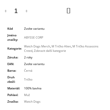
DO
KOŠÍKU
Kód
Zvolte variantu
Jméno
ABYSSE CORP
značky
:
Watch Dogs Merch
,
M Tričko Alien
,
M Tričko Assassins
Kategorie
:
Creed
,
Zobrazit další kategorie
Záruka
:
2 roky
EAN
:
Zvolte variantu
Barva
:
Černá
Druh
Tričko
zboží
:
Materiál
:
100% bavlna
Pohlaví
:
Muž
Značka
:
Watch Dogs