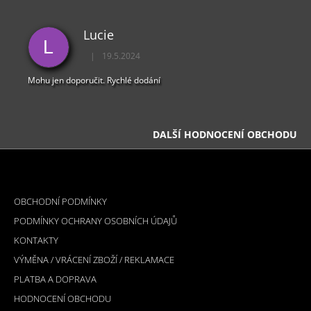
Lucie
L
|
19.5.2024
Hodnocení obchodu je 5 z 5 hvězdiček.
Mohu jen doporučit. Rychlé dodání
DALŠÍ HODNOCENÍ OBCHODU
Z
Á
INFORMACE PRO VÁS
P
OBCHODNÍ PODMÍNKY
A
PODMÍNKY OCHRANY OSOBNÍCH ÚDAJŮ
T
KONTAKTY
Í
VÝMĚNA / VRÁCENÍ ZBOŽÍ / REKLAMACE
PLATBA A DOPRAVA
HODNOCENÍ OBCHODU