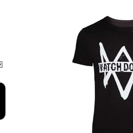
RED
269 Kč