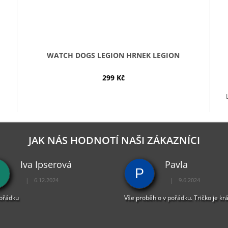
WATCH DOGS LEGION HRNEK LEGION
299 Kč
JAK NÁS HODNOTÍ NAŠI ZÁKAZNÍCI
Iva Ipserová
Pavla
P
|
|
6.12.2024
9.6.2024
Hodnocení obchodu je 5 z 5 hvězdiček.
Hodnocení obchodu je 
pořádku
Vše proběhlo v pořádku. Tričko je kr