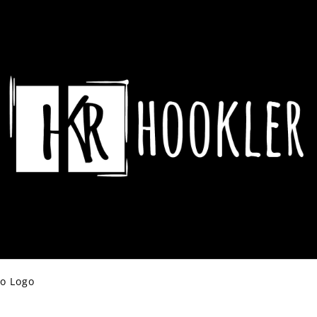
CO POTŘEBUJETE NAJÍT?
HLEDAT
DOPORUČUJEME
ko Logo
ASSASSIN´S CREED HRNEK CREST &
DYING LIGHT 2 