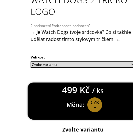
149 Kč
LOGO
Průměrné
2 hodnocení
Podrobnosti hodnocení
hodnocení
→ Je Watch Dogs tvoje srdcovka? Co si takhle
produktu
udělat radost tímto stylovým tričkem. ←
je
5,0
z
Velikost
5
hvězdiček.
499 Kč
/ ks
CZK
Měna:
Měrná
cena:
Zvolte variantu