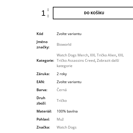
DO KOŠÍKU
Kód
Zvolte variantu
Jméno
Bioworld
značky
:
Watch Dogs Merch
,
XXL Tričko Alien
,
XXL
Kategorie
:
Tričko Assassins Creed
,
Zobrazit další
kategorie
Záruka
:
2 roky
EAN
:
Zvolte variantu
Barva
:
Černá
Druh
Tričko
zboží
:
Materiál
:
100% bavlna
Pohlaví
:
Muž
Značka
:
Watch Dogs