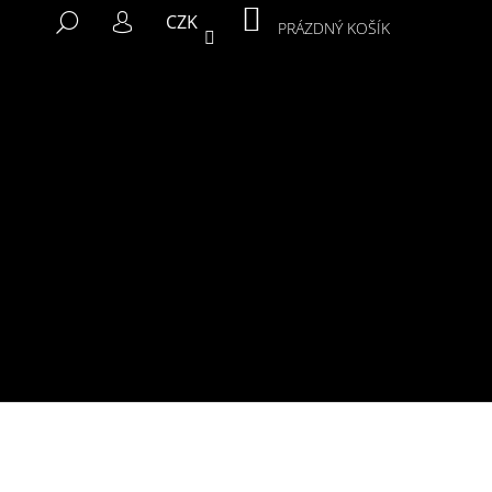
NÁKUPNÍ
HLEDAT
CZK
KOŠÍK
PRÁZDNÝ KOŠÍK
PŘIHLÁŠENÍ
Následující
MIKINA MURALS