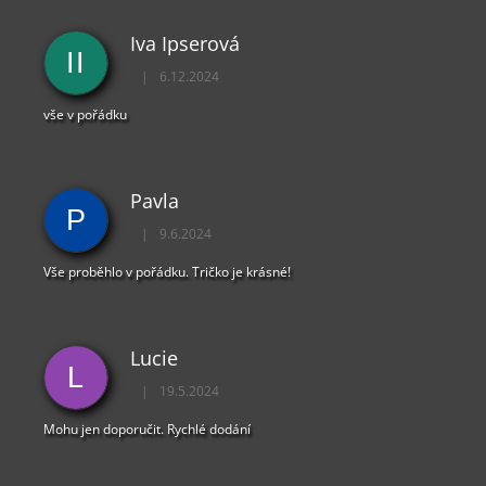
Iva Ipserová
II
|
6.12.2024
Hodnocení obchodu je 5 z 5 hvězdiček.
vše v pořádku
Pavla
P
|
9.6.2024
Hodnocení obchodu je 5 z 5 hvězdiček.
Vše proběhlo v pořádku. Tričko je krásné!
Lucie
L
|
19.5.2024
Hodnocení obchodu je 5 z 5 hvězdiček.
Mohu jen doporučit. Rychlé dodání