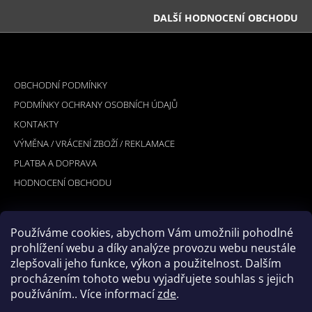
DALŠÍ HODNOCENÍ OBCHODU
Z
Á
INFORMACE PRO VÁS
P
OBCHODNÍ PODMÍNKY
A
PODMÍNKY OCHRANY OSOBNÍCH ÚDAJŮ
T
KONTAKTY
Í
VÝMĚNA / VRÁCENÍ ZBOŽÍ / REKLAMACE
PLATBA A DOPRAVA
HODNOCENÍ OBCHODU
Používáme cookies, abychom Vám umožnili pohodlné
PŘIJÍMÁME ONLINE PLATBY
prohlížení webu a díky analýze provozu webu neustále
zlepšovali jeho funkce, výkon a použitelnost. Dalším
procházením tohoto webu vyjadřujete souhlas s jejich
používáním.. Více informací
zde
.