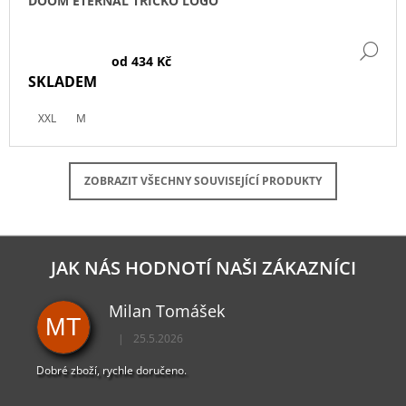
DOOM ETERNAL TRIČKO LOGO
DE
od
434 Kč
SKLADEM
XXL
M
ZOBRAZIT VŠECHNY SOUVISEJÍCÍ PRODUKTY
JAK NÁS HODNOTÍ NAŠI ZÁKAZNÍCI
Milan Tomášek
MT
|
25.5.2026
Hodnocení obchodu je 5 z 5 hvězdiček.
Dobré zboží, rychle doručeno.