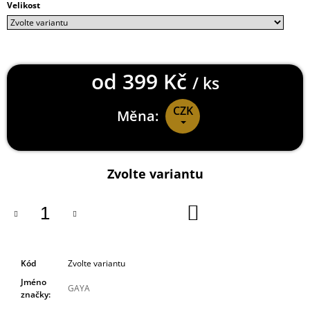
Velikost
J
E
M
E
od
399 Kč
/ ks
DOOM
ETERNAL
TRIČKO
CZK
Měna:
UAC
LOGO
GREY
Měrná
499
cena:
Kč
Zvolte variantu
DO
KOŠÍKU
Kód
Zvolte variantu
Jméno
GAYA
značky
: