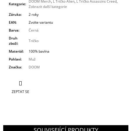
DOOM Merch
,
L Tričko Alien
,
L Tričko Assassins Creed
,
Kategorie
:
Zobrazit další kategorie
Záruka
:
2 roky
EAN
:
Zvolte variantu
Barva
:
Černá
Druh
Tričko
zboží
:
Materiál
:
100% bavlna
Pohlaví
:
Muž
Značka
:
DOOM
ZEPTAT SE
SOUVISEJÍCÍ PRODUKTY