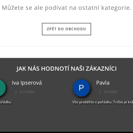
Můžete se ale podívat na ostatní kategorie.
ZPĚT DO OBCHODU
JAK NÁS HODNOTÍ NAŠI ZÁKAZNÍCI
Iva Ipserová
Pavla
P
|
|
6.12.2024
9.6.2024
Hodnocení obchodu je 5 z 5 hvězdiček.
Hodnocení obchodu je 
pořádku
Vše proběhlo v pořádku. Tričko je kr