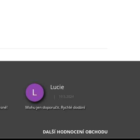
Lucie
L
|
19.5.2024
5 z 5 hvězdiček.
Hodnocení obchodu je 5 z 5 hvězdiček.
ásné!
Mohu jen doporučit. Rychlé dodání
DALŠÍ HODNOCENÍ OBCHODU