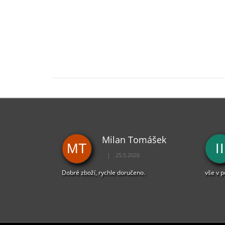
Milan Tomášek
MT
II
|
25.5.2026
Hodnocení obchodu je 5 z 5 hvězdiček.
Dobré zboží, rychle doručeno.
vše v 