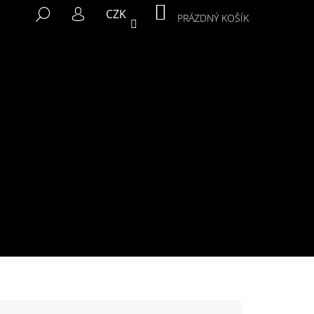
NÁKUPNÍ
HLEDAT
CZK
KOŠÍK
PRÁZDNÝ KOŠÍK
PŘIHLÁŠENÍ
Následující
MIKINA MURALS