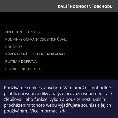
DALŠÍ HODNOCENÍ OBCHODU
Z
Á
INFORMACE PRO VÁS
P
OBCHODNÍ PODMÍNKY
A
PODMÍNKY OCHRANY OSOBNÍCH ÚDAJŮ
T
KONTAKTY
Í
VÝMĚNA / VRÁCENÍ ZBOŽÍ / REKLAMACE
PLATBA A DOPRAVA
HODNOCENÍ OBCHODU
Používáme cookies, abychom Vám umožnili pohodlné
PŘIJÍMÁME ONLINE PLATBY
prohlížení webu a díky analýze provozu webu neustále
zlepšovali jeho funkce, výkon a použitelnost. Dalším
procházením tohoto webu vyjadřujete souhlas s jejich
používáním.. Více informací
zde
.