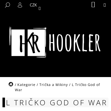
K
Přejít
NÁKUP
M
HLEDAT
CZK
KOŠÍK
na
O
PŘIHLÁŠENÍ
ZPĚT
ZPĚT
obsah
Š
Í
C
K
O
P
O
T
Ř
E
B
U
J
Domů
Kategorie
/
Trička a Mikiny
/
L Tričko God of
E
War
T
L TRIČKO GOD OF WAR
E
N