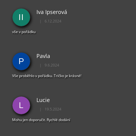
Iva Ipserová
II
|
6.12.2024
Hodnocení obchodu je 5 z 5 hvězdiček.
vše v pořádku
Pavla
P
|
9.6.2024
Hodnocení obchodu je 5 z 5 hvězdiček.
Vše proběhlo v pořádku. Tričko je krásné!
Lucie
L
|
19.5.2024
Hodnocení obchodu je 5 z 5 hvězdiček.
Mohu jen doporučit. Rychlé dodání