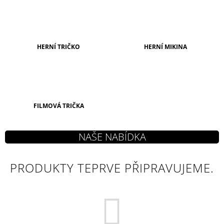
A
J
Í
HERNÍ TRIČKO
HERNÍ MIKINA
T
?
FILMOVÁ TRIČKA
HLEDAT
D
PRODUKTY TEPRVE PŘIPRAVUJEME.
O
P
O
R
U
Č
U