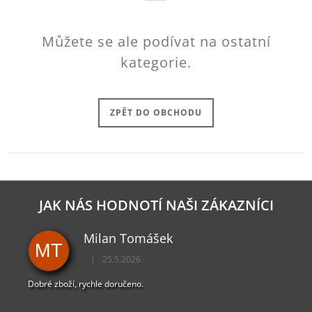
J
E
M
Můžete se ale podívat na ostatní
E
kategorie.
DYING
LIGHT
2
ZPĚT DO OBCHODU
MIKINA
MURALS
999
Kč
JAK NÁS HODNOTÍ NAŠI ZÁKAZNÍCI
Milan Tomášek
MT
|
25.5.2026
Hodnocení obchodu je 5 z 5 hvězdiček.
Dobré zboží, rychle doručeno.