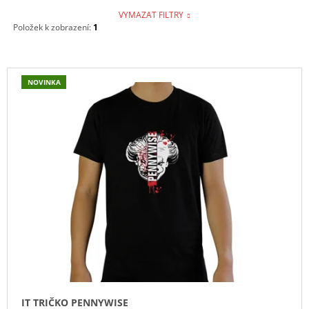
VYMAZAT FILTRY
Položek k zobrazení:
1
V
NOVINKA
Ý
P
I
S
P
R
O
D
U
K
T
Ů
IT TRIČKO PENNYWISE