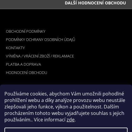
DALŠÍ HODNOCENÍ OBCHODU
Z
Á
INFORMACE PRO VÁS
P
OBCHODNÍ PODMÍNKY
A
PODMÍNKY OCHRANY OSOBNÍCH ÚDAJŮ
T
KONTAKTY
Í
VÝMĚNA / VRÁCENÍ ZBOŽÍ / REKLAMACE
PLATBA A DOPRAVA
HODNOCENÍ OBCHODU
Používáme cookies, abychom Vám umožnili pohodlné
PŘIJÍMÁME ONLINE PLATBY
prohlížení webu a díky analýze provozu webu neustále
zlepšovali jeho funkce, výkon a použitelnost. Dalším
procházením tohoto webu vyjadřujete souhlas s jejich
používáním.. Více informací
zde
.