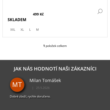
DE
499 Kč
SKLADEM
XXL
XL
L
M
1
položek celkem
O
V
L
Á
D
JAK NÁS HODNOTÍ NAŠI ZÁKAZNÍCI
A
C
Milan Tomášek
Í
MT
P
|
25.5.2026
R
Hodnocení obchodu je 5 z 5 hvězdiček.
V
Dobré zboží, rychle doručeno.
K
Y
V