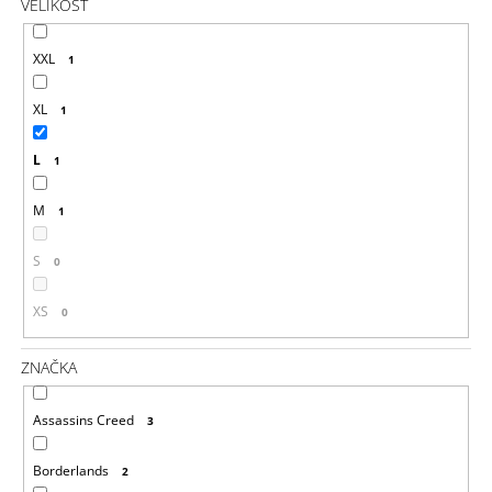
VELIKOST
XXL
1
XL
1
L
1
M
1
S
0
XS
0
ZNAČKA
Assassins Creed
3
Borderlands
2