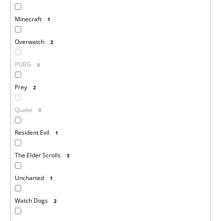
Minecraft
1
Overwatch
2
PUBG
0
Prey
2
Quake
0
Resident Evil
1
The Elder Scrolls
3
Uncharted
1
Watch Dogs
2