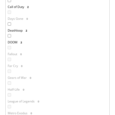
Call of Duty
2
Days Gone
0
Deathloop
2
DOOM
2
Fallout
0
Far Cry
0
Gears of War
0
Half-Life
0
League of Legends
0
Metro Exodus
0