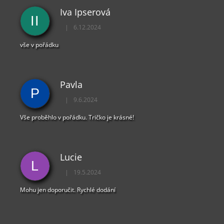
Ý
Iva Ipserová
P
II
I
|
6.12.2024
Hodnocení obchodu je 5 z 5 hvězdiček.
S
U
vše v pořádku
Pavla
P
|
9.6.2024
Hodnocení obchodu je 5 z 5 hvězdiček.
Vše proběhlo v pořádku. Tričko je krásné!
Lucie
L
|
19.5.2024
Hodnocení obchodu je 5 z 5 hvězdiček.
Mohu jen doporučit. Rychlé dodání