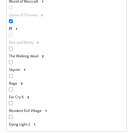
World of Warcraft
1
Game of Thrones
0
IT
1
Rick and Morty
0
The Walking dead
2
Skyrim
1
Rage
3
Far Cry 6
2
Resident Evil Village
1
Dying Light 2
1