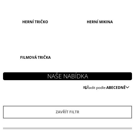
A
J
Í
HERNÍ TRIČKO
HERNÍ MIKINA
T
?
FILMOVÁ TRIČKA
HLEDAT
Ř
Řadit podle:
ABECEDNĚ
A
D
Z
O
P
E
O
ZAVŘÍT FILTR
N
R
Í
U
Č
P
U