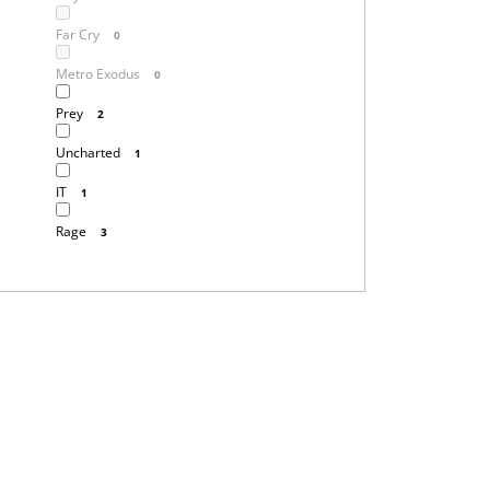
Far Cry
0
Metro Exodus
0
Prey
2
Uncharted
1
IT
1
Rage
3