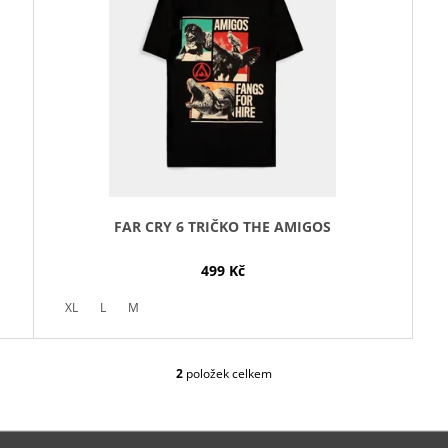
FAR CRY 6 TRIČKO THE AMIGOS
499 Kč
XL
L
M
2
položek celkem
O
V
L
Á