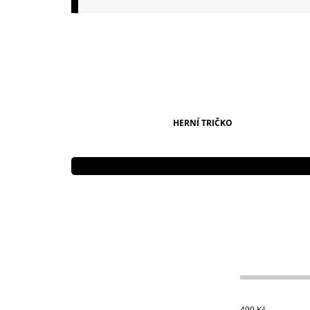
149 Kč
HERNÍ TRIČKO
499
Kč