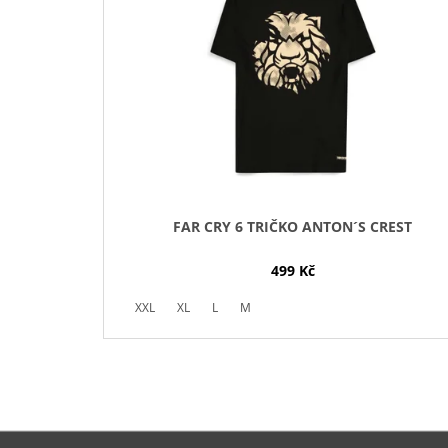
I
S
P
R
O
D
U
K
T
FAR CRY 6 TRIČKO ANTON´S CREST
Ů
499 Kč
XXL
XL
L
M