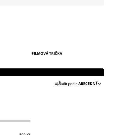
999 Kč
FILMOVÁ TRIČKA
Ř
Řadit podle:
ABECEDNĚ
A
Z
E
N
Í
P
500
Kč