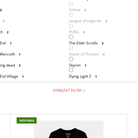
Fallout
2
0
League of Legends
0
0
ch
PUBG
2
0
Evil
The Elder Scrolls
1
3
 Warcraft
Game of Thrones
1
0
ing dead
Skyrim
2
1
Evil Village
Dying Light 2
1
1
VYMAZAT FILTRY
NOVINKA