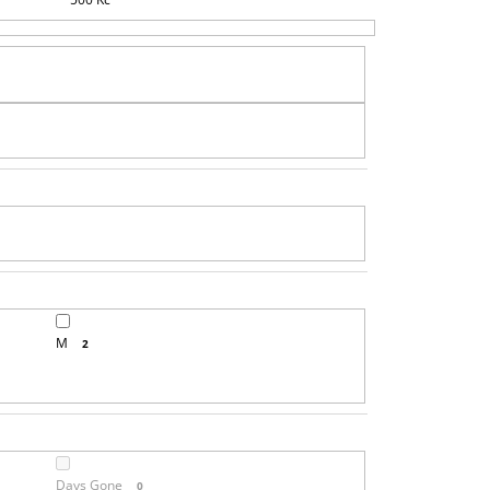
R
O
D
U
K
T
Ů
M
2
Days Gone
0