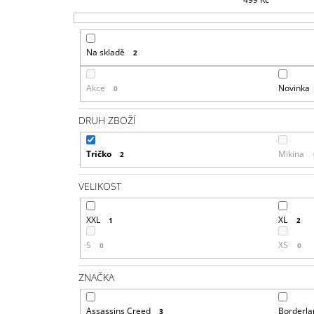
Na skladě
2
Akce
Novinka
0
DRUH ZBOŽÍ
Tričko
Mikina
2
VELIKOST
XXL
XL
1
2
S
XS
0
0
ZNAČKA
Assassins Creed
Borderla
3