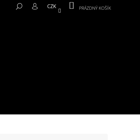
NÁKUPNÍ
HLEDAT
CZK
KOŠÍK
PRÁZDNÝ KOŠÍK
PŘIHLÁŠENÍ
Následující
MIKINA MURALS