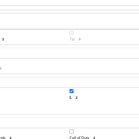
Tip
2
0
0
L
2
nds
Call of Duty
2
2