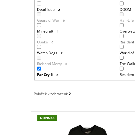
Deathloop
DOOM
2
Gears of War
Half-Life
0
Minecraft
Overwat
1
Quake
Resident 
0
Watch Dogs
World of
2
Rick and Morty
The Walk
0
Far Cry 6
Resident 
2
Položek k zobrazení:
2
V
NOVINKA
Ý
P