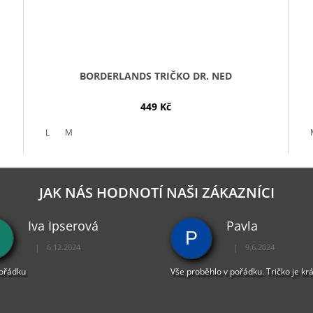
BORDERLANDS TRIČKO DR. NED
449 Kč
L
M
JAK NÁS HODNOTÍ NAŠI ZÁKAZNÍCI
Iva Ipserová
Pavla
P
|
|
6.12.2024
9.6.2024
Hodnocení obchodu je 5 z 5 hvězdiček.
Hodnocení obchodu je 
pořádku
Vše proběhlo v pořádku. Tričko je kr