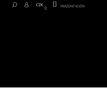
NÁKUPNÍ
HLEDAT
CZK
KOŠÍK
PRÁZDNÝ KOŠÍK
PŘIHLÁŠENÍ
Následující
MIKINA MURALS