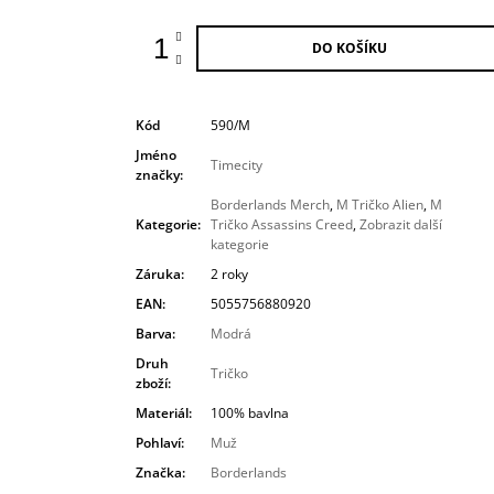
DO KOŠÍKU
Kód
590/M
Jméno
Timecity
značky
:
Borderlands Merch
,
M Tričko Alien
,
M
Kategorie
:
Tričko Assassins Creed
,
Zobrazit další
kategorie
Záruka
:
2 roky
EAN
:
5055756880920
Barva
:
Modrá
Druh
Tričko
zboží
:
Materiál
:
100% bavlna
Pohlaví
:
Muž
Značka
:
Borderlands