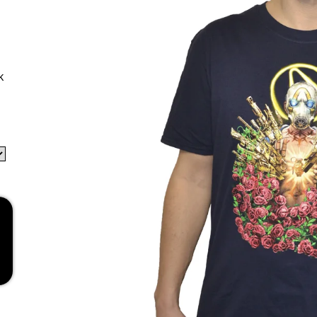
RED
269 Kč
k