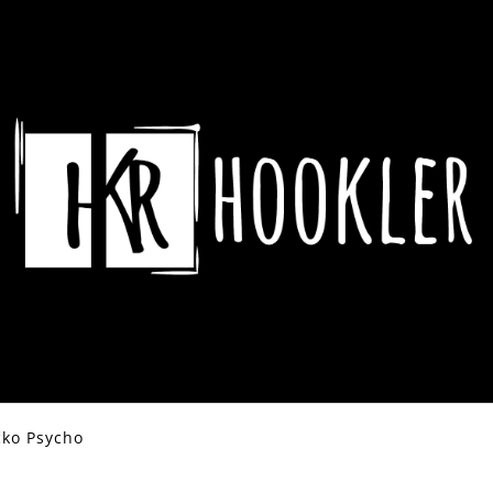
CO POTŘEBUJETE NAJÍT?
HLEDAT
DOPORUČUJEME
čko Psycho
ASSASSIN´S CREED HRNEK CREST &
DYING LIGHT 2 