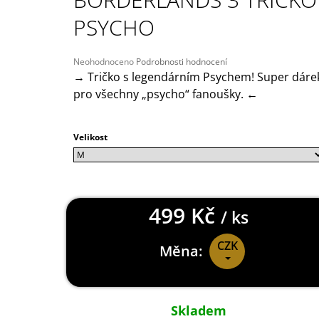
149 Kč
PSYCHO
Průměrné
Neohodnoceno
Podrobnosti hodnocení
hodnocení
→ Tričko s legendárním Psychem! Super dáre
produktu
pro všechny „psycho“ fanoušky. ←
je
0,0
z
Velikost
5
hvězdiček.
499 Kč
/ ks
CZK
Měna:
Měrná
cena:
Skladem