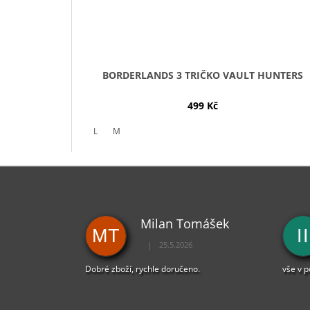
BORDERLANDS 3 TRIČKO VAULT HUNTERS
499 Kč
L
M
Milan Tomášek
MT
II
|
25.5.2026
Hodnocení obchodu je 5 z 5 hvězdiček.
Dobré zboží, rychle doručeno.
vše v 