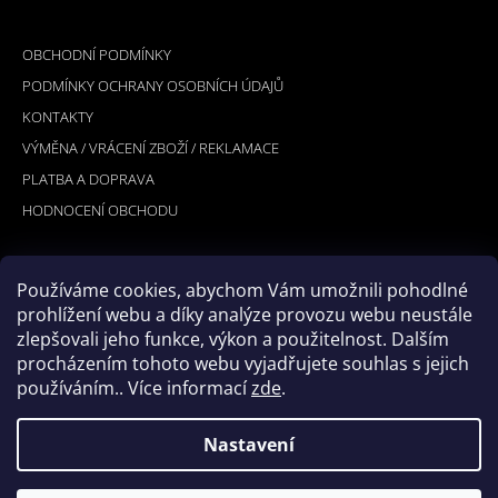
Á
INFORMACE PRO VÁS
P
OBCHODNÍ PODMÍNKY
A
PODMÍNKY OCHRANY OSOBNÍCH ÚDAJŮ
T
KONTAKTY
Í
VÝMĚNA / VRÁCENÍ ZBOŽÍ / REKLAMACE
PLATBA A DOPRAVA
HODNOCENÍ OBCHODU
Používáme cookies, abychom Vám umožnili pohodlné
PŘIJÍMÁME ONLINE PLATBY
prohlížení webu a díky analýze provozu webu neustále
zlepšovali jeho funkce, výkon a použitelnost. Dalším
procházením tohoto webu vyjadřujete souhlas s jejich
používáním.. Více informací
zde
.
Nastavení
© 2026 Hookler. Všechna práva vyhrazena.
Vytvořil Shoptet