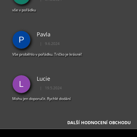
Hodnocení obchodu je 5 z 5 hvězdiček.
vše v pořádku
Pavla
P
|
9.6.2024
Hodnocení obchodu je 5 z 5 hvězdiček.
Vše proběhlo v pořádku. Tričko je krásné!
Lucie
L
|
19.5.2024
Hodnocení obchodu je 5 z 5 hvězdiček.
Mohu jen doporučit. Rychlé dodání
DALŠÍ HODNOCENÍ OBCHODU
Z