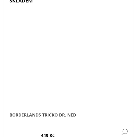
SKLADEM
BORDERLANDS TRIČKO DR. NED
DE
449 Kč