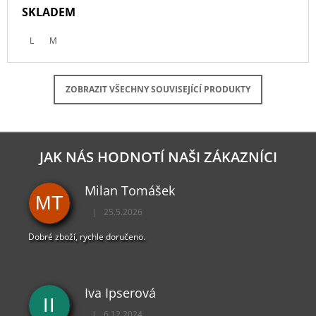
SKLADEM
L
M
ZOBRAZIT VŠECHNY SOUVISEJÍCÍ PRODUKTY
JAK NÁS HODNOTÍ NAŠI ZÁKAZNÍCI
Milan Tomášek
MT
|
25.5.2026
Hodnocení obchodu je 5 z 5 hvězdiček.
Dobré zboží, rychle doručeno.
Iva Ipserová
II
|
6.12.2024