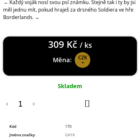
→ Každý voják nosí svou psí známku. Stejně tak i ty by jsi
J
měl jednu mít, pokud hraješ za drsného Soldiera ve hře
E
Borderlands. ←
M
E
HORIZON
309 Kč
FORBIDDEN
/ ks
WEST
KŠILTOVKA
CZK
CURVED
Měna:
BILL
449
Měrná
Kč
cena:
Skladem
DO
KOŠÍKU
Kód
170
Jméno značky
:
GAYA