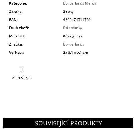
Kategorie
:
Borderlands Merch
Záruka
:
2 roky
EAN
:
4260474511709
Druh zboží
:
Psí známky
Materiál
:
Kov / guma
Značka
:
Borderlands
Velikost
:
2x 3,1 x 5,1 cm
ZEPTAT SE
SOUVISEJÍCÍ PRODUKTY