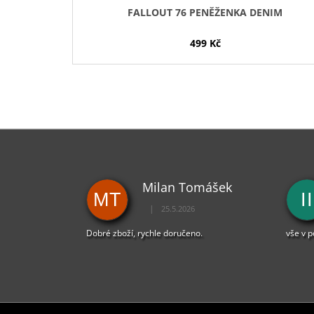
T
FALLOUT 76 PENĚŽENKA DENIM
Ů
499 Kč
Milan Tomášek
MT
II
|
25.5.2026
Hodnocení obchodu je 5 z 5 hvězdiček.
Dobré zboží, rychle doručeno.
vše v 
Z