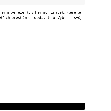
999 Kč
herní peněženky z herních značek, které tě
tších prestižních dodavatelů. Vyber si svůj