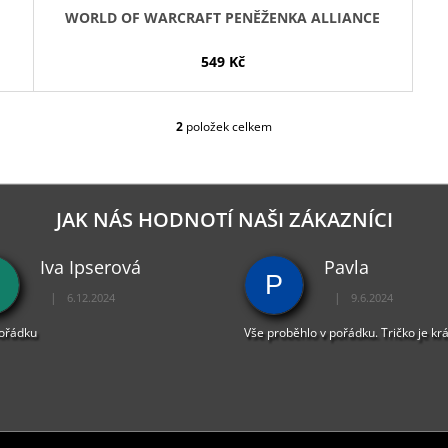
WORLD OF WARCRAFT PENĚŽENKA ALLIANCE
549 Kč
2
položek celkem
O
V
L
Á
D
JAK NÁS HODNOTÍ NAŠI ZÁKAZNÍCI
A
C
Iva Ipserová
Pavla
Í
P
P
|
|
6.12.2024
9.6.2024
R
Hodnocení obchodu je 5 z 5 hvězdiček.
Hodnocení obchodu je 
V
pořádku
Vše proběhlo v pořádku. Tričko je kr
K
Y
V
Ý
P
I