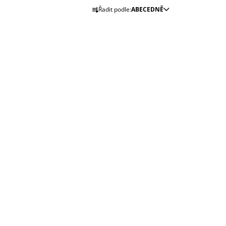
Ř
Řadit podle:
ABECEDNĚ
A
Z
E
N
Í
P
R
O
D
U
K
T
Ů