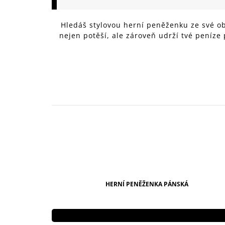
149 Kč
Hledáš stylovou herní peněženku ze své ob
nejen potěší, ale zároveň udrží tvé peníze
HERNÍ PENĚŽENKA PÁNSKÁ