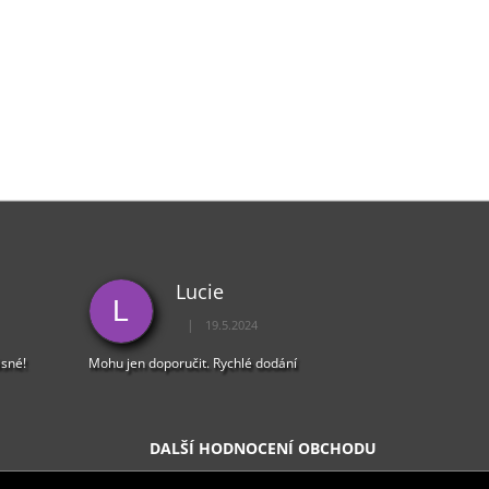
Lucie
L
|
19.5.2024
5 z 5 hvězdiček.
Hodnocení obchodu je 5 z 5 hvězdiček.
ásné!
Mohu jen doporučit. Rychlé dodání
DALŠÍ HODNOCENÍ OBCHODU