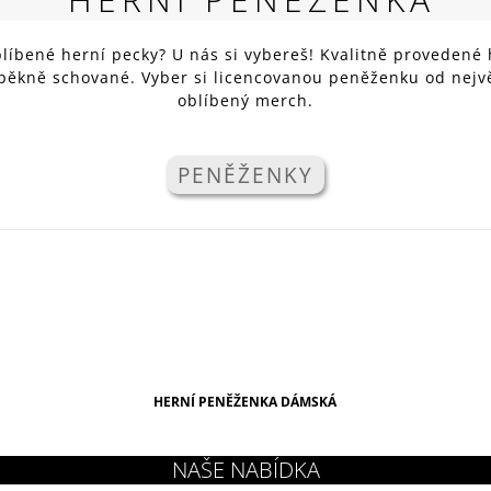
RED
269 Kč
líbené herní pecky? U nás si vybereš! Kvalitně provedené 
 pěkně schované. Vyber si licencovanou peněženku od nejvě
oblíbený merch.
PENĚŽENKY
HERNÍ PENĚŽENKA DÁMSKÁ