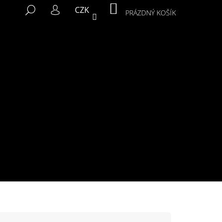
NÁKUPNÍ
HLEDAT
CZK
KOŠÍK
PRÁZDNÝ KOŠÍK
PŘIHLÁŠENÍ
Následující
MIKINA MURALS