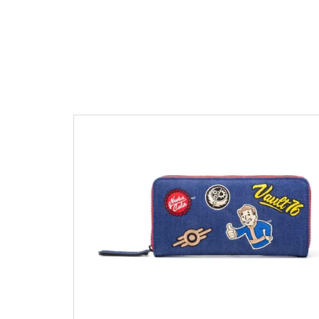
V
Ý
P
I
S
P
R
O
D
U
K