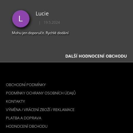
Lucie
L
|
19.5.2024
Hodnocení obchodu je 5 z 5 hvězdiček.
Mohu jen doporučit. Rychlé dodání
DALŠÍ HODNOCENÍ OBCHODU
Z
Á
INFORMACE PRO VÁS
P
OBCHODNÍ PODMÍNKY
A
PODMÍNKY OCHRANY OSOBNÍCH ÚDAJŮ
T
KONTAKTY
Í
VÝMĚNA / VRÁCENÍ ZBOŽÍ / REKLAMACE
PLATBA A DOPRAVA
HODNOCENÍ OBCHODU