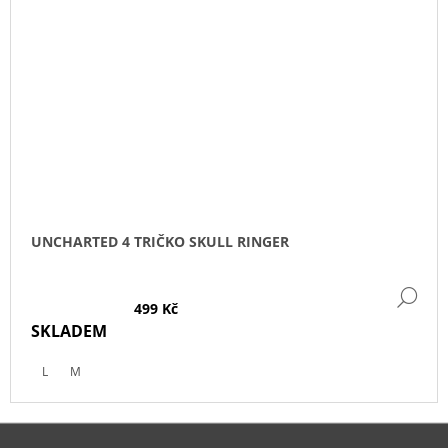
UNCHARTED 4 TRIČKO SKULL RINGER
DE
499 Kč
SKLADEM
L
M