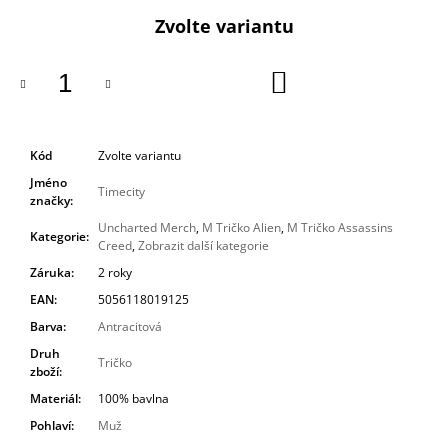
cena:
Zvolte variantu
DO
KOŠÍKU
Kód
Zvolte variantu
Jméno
Timecity
značky
:
Uncharted Merch
,
M Tričko Alien
,
M Tričko Assassins
Kategorie
:
Creed
,
Zobrazit další kategorie
Záruka
:
2 roky
EAN
:
5056118019125
Barva
:
Antracitová
Druh
Tričko
zboží
:
Materiál
:
100% bavlna
Pohlaví
:
Muž