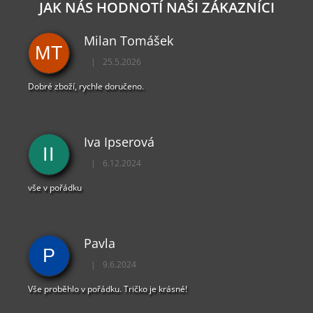
JAK NÁS HODNOTÍ NAŠI ZÁKAZNÍCI
Milan Tomášek
MT
|
25.5.2026
Hodnocení obchodu je 5 z 5 hvězdiček.
Dobré zboží, rychle doručeno.
Iva Ipserová
II
|
6.12.2024
Hodnocení obchodu je 5 z 5 hvězdiček.
vše v pořádku
Pavla
P
|
9.6.2024
Hodnocení obchodu je 5 z 5 hvězdiček.
Vše proběhlo v pořádku. Tričko je krásné!