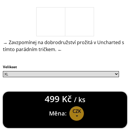
J
E
M
E
DYING
LIGHT
→ Zavzpomínej na dobrodružství prožitá v Uncharted s
2
tímto parádním tričkem. ←
MIKINA
MURALS
999
Kč
Velikost
499 Kč
/ ks
CZK
Měna:
Měrná