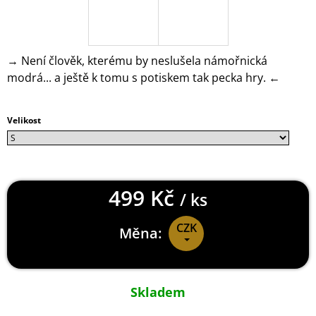
J
E
M
E
→ Není člověk, kterému by neslušela námořnická
modrá... a ještě k tomu s potiskem tak pecka hry. ←
DYING
LIGHT
2
TRIČKO
Velikost
CALDWELL
RED
449
Kč
499 Kč
/ ks
CZK
Měna:
Měrná
cena:
Skladem