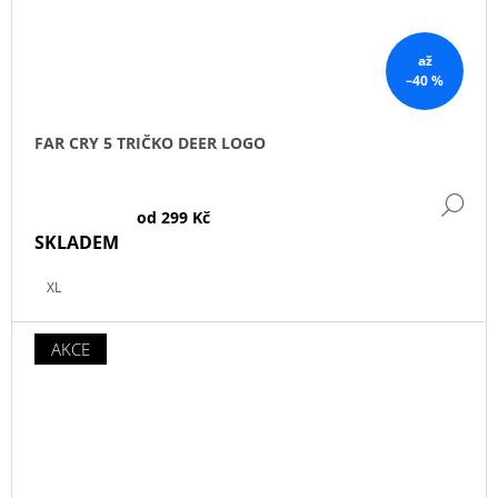
až
–40 %
FAR CRY 5 TRIČKO DEER LOGO
DE
od
299 Kč
SKLADEM
XL
AKCE