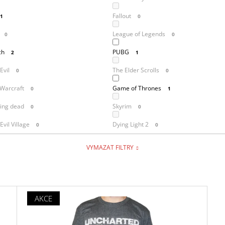
Fallout
1
0
League of Legends
0
0
ch
PUBG
2
1
Evil
The Elder Scrolls
0
0
 Warcraft
Game of Thrones
0
1
ing dead
Skyrim
0
0
Evil Village
Dying Light 2
0
0
VYMAZAT FILTRY
AKCE