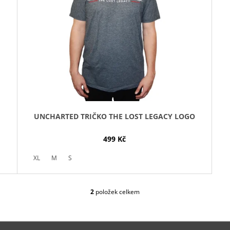
UNCHARTED TRIČKO THE LOST LEGACY LOGO
499 Kč
XL
M
S
2
položek celkem
O
V
L
Á