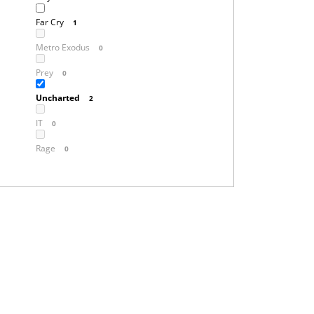
Far Cry
1
Metro Exodus
0
Prey
0
Uncharted
2
IT
0
Rage
0