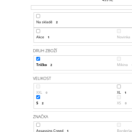
Na skladě
2
Akce
Novinka
1
DRUH ZBOŽÍ
Tričko
Mikina
2
VELIKOST
XXL
XL
0
1
S
XS
2
0
ZNAČKA
Assassins Creed
Borderla
1