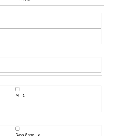
R
O
D
U
K
T
Ů
M
2
Days Gone
2