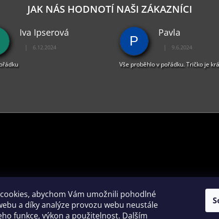
D
JAK NÁS HODNOTÍ NAŠI ZÁKAZNÍCI
A
C
Iva Ipserová
Pavla
Í
P
P
|
|
6.12.2024
9.6.2024
R
Hodnocení obchodu je 5 z 5 hvězdiček.
Hodnocení obchodu je 
V
pořádku
Vše proběhlo v pořádku. Tričko je kr
K
Y
V
Ý
P
I
S
U
PŘIJÍMÁME ONLINE PLATBY
cookies, abychom Vám umožnili pohodlné
S
webu a díky analýze provozu webu neustále
jeho funkce, výkon a použitelnost. Dalším