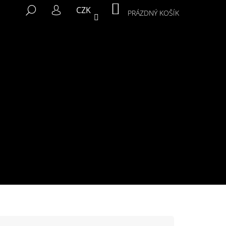
NÁKUPNÍ
HLEDAT
CZK
KOŠÍK
PRÁZDNÝ KOŠÍK
PŘIHLÁŠENÍ
Následující
MIKINA MURALS