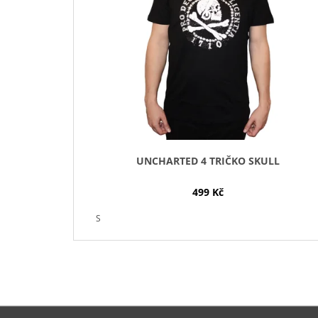
I
S
P
R
O
D
U
K
T
UNCHARTED 4 TRIČKO SKULL
Ů
499 Kč
S