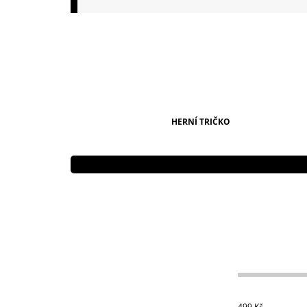
149 Kč
HERNÍ TRIČKO
499
Kč