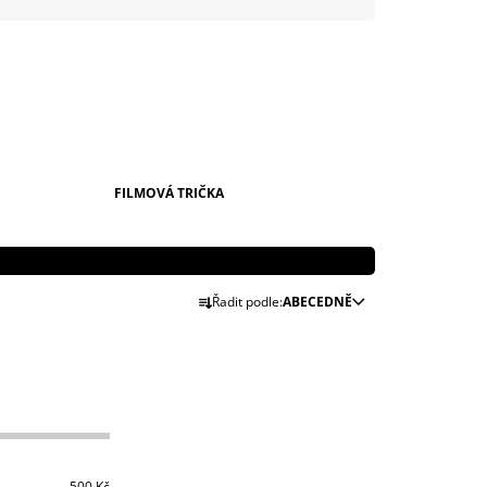
999 Kč
FILMOVÁ TRIČKA
Ř
Řadit podle:
ABECEDNĚ
A
Z
E
N
Í
P
500
Kč