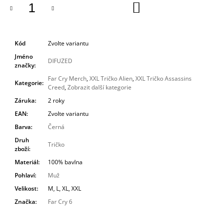
DO
KOŠÍKU
Kód
Zvolte variantu
Jméno
DIFUZED
značky
:
Far Cry Merch
,
XXL Tričko Alien
,
XXL Tričko Assassins
Kategorie
:
Creed
,
Zobrazit další kategorie
Záruka
:
2 roky
EAN
:
Zvolte variantu
Barva
:
Černá
Druh
Tričko
zboží
:
Materiál
:
100% bavlna
Pohlaví
:
Muž
Velikost
:
M, L, XL, XXL
Značka
:
Far Cry 6