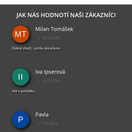
JAK NÁS HODNOTÍ NAŠI ZÁKAZNÍCI
Milan Tomášek
MT
|
25.5.2026
Hodnocení obchodu je 5 z 5 hvězdiček.
Dobré zboží, rychle doručeno.
Iva Ipserová
II
|
6.12.2024
Hodnocení obchodu je 5 z 5 hvězdiček.
vše v pořádku
Pavla
P
|
9.6.2024
Hodnocení obchodu je 5 z 5 hvězdiček.