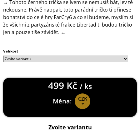
→ Tohoto černého trička se lvem se nemusíš bát, lev tě
J
nekousne. Právě naopak, toto parádní tričko ti přinese
E
bohatství do celé hry FarCry6 a co si budeme, myslím si
M
E
že všichni z partyzánské frakce Libertad ti budou tričko
jen a pouze tiše závidět. ←
CALL
OF
DUTY
Velikost
WARZONE
MIKINA
SYMBOLS
999
Kč
499 Kč
/ ks
CZK
Měna:
Měrná
cena:
Zvolte variantu