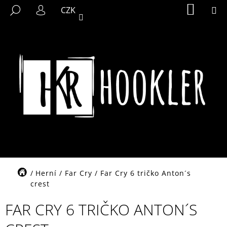
K
Přejít
NÁKUP
M
HLEDAT
CZK
KOŠÍK
na
O
PŘIHLÁŠENÍ
ZPĚT
ZPĚT
obsah
Š
Í
C
K
O
P
O
T
Ř
E
B
U
J
Domů
Herní
/
Far Cry
/
Far Cry 6 tričko Anton´s
E
crest
T
FAR CRY 6 TRIČKO ANTON´S
E
N