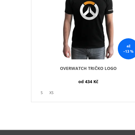
I
S
P
R
O
D
až
U
–13 %
K
T
OVERWATCH TRIČKO LOGO
Ů
od
434 Kč
S
XS