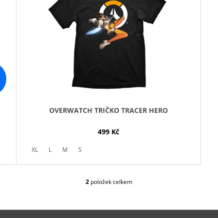
OVERWATCH TRIČKO TRACER HERO
499 Kč
XL
L
M
S
2
položek celkem
O
V
L
Á