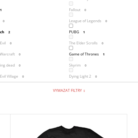
Fallout
1
0
League of Legends
0
0
ch
PUBG
2
1
Evil
The Elder Scrolls
0
0
 Warcraft
Game of Thrones
0
1
ing dead
Skyrim
0
0
Evil Village
Dying Light 2
0
0
VYMAZAT FILTRY