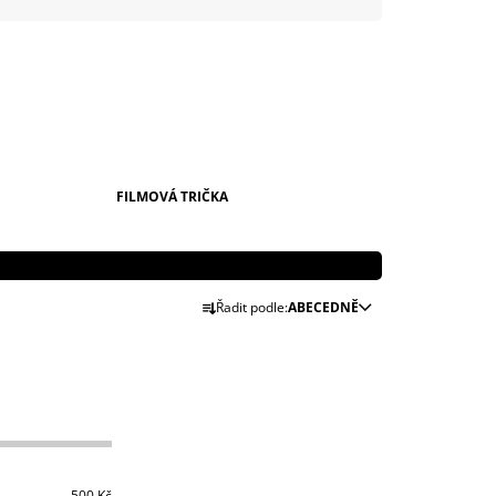
999 Kč
FILMOVÁ TRIČKA
Ř
Řadit podle:
ABECEDNĚ
A
Z
E
N
Í
P
500
Kč