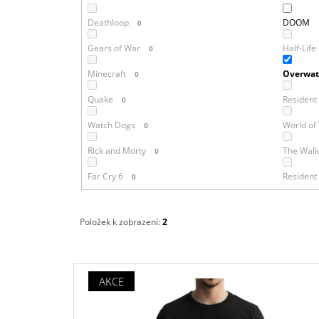
Deathloop
DOOM
0
Gears of War
Half-Life
0
Minecraft
Overwat
0
Quake
Resident 
0
Watch Dogs
World of
0
Rick and Morty
The Walk
0
Far Cry 6
Resident 
0
Položek k zobrazení:
2
V
AKCE
Ý
P