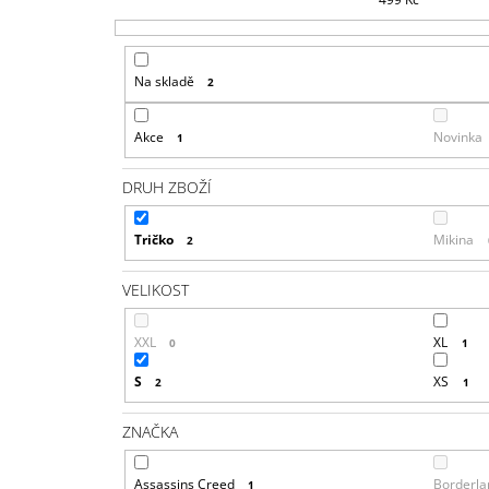
Na skladě
2
Akce
Novinka
1
DRUH ZBOŽÍ
Tričko
Mikina
2
VELIKOST
XXL
XL
0
1
S
XS
2
1
ZNAČKA
Assassins Creed
Borderla
1