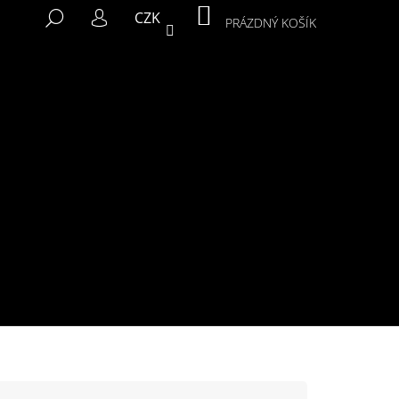
NÁKUPNÍ
HLEDAT
CZK
KOŠÍK
PRÁZDNÝ KOŠÍK
PŘIHLÁŠENÍ
Následující
MIKINA MURALS