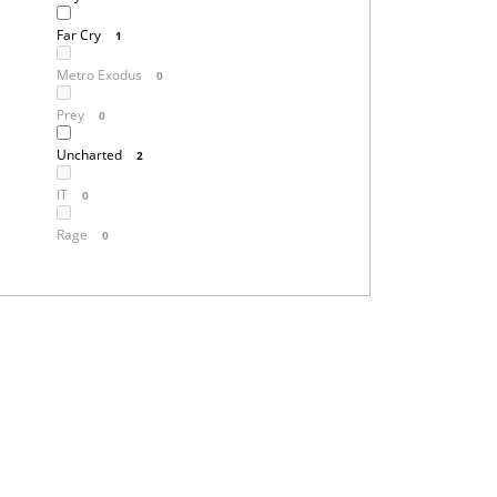
Far Cry
1
Metro Exodus
0
Prey
0
Uncharted
2
IT
0
Rage
0