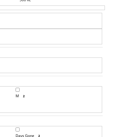
R
O
D
U
K
T
Ů
M
2
Days Gone
2