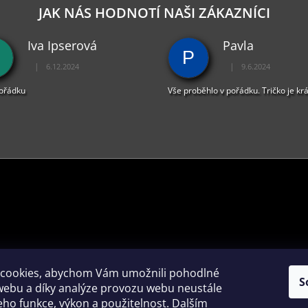
D
JAK NÁS HODNOTÍ NAŠI ZÁKAZNÍCI
A
C
Iva Ipserová
Pavla
Í
P
P
|
|
6.12.2024
9.6.2024
R
Hodnocení obchodu je 5 z 5 hvězdiček.
Hodnocení obchodu je 
V
pořádku
Vše proběhlo v pořádku. Tričko je kr
K
Y
V
Ý
P
I
S
U
PŘIJÍMÁME ONLINE PLATBY
cookies, abychom Vám umožnili pohodlné
S
webu a díky analýze provozu webu neustále
jeho funkce, výkon a použitelnost. Dalším