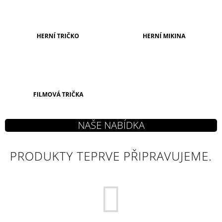
A
J
Í
HERNÍ TRIČKO
HERNÍ MIKINA
T
?
FILMOVÁ TRIČKA
HLEDAT
PRODUKTY TEPRVE PŘIPRAVUJEME.
D
O
P
O
R
U
Č
U