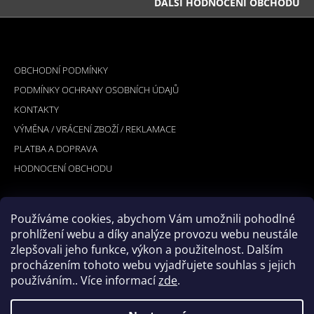
DALŠÍ HODNOCENÍ OBCHODU
Z
Á
INFORMACE PRO VÁS
P
OBCHODNÍ PODMÍNKY
A
PODMÍNKY OCHRANY OSOBNÍCH ÚDAJŮ
T
KONTAKTY
Í
VÝMĚNA / VRÁCENÍ ZBOŽÍ / REKLAMACE
PLATBA A DOPRAVA
HODNOCENÍ OBCHODU
Používáme cookies, abychom Vám umožnili pohodlné
PŘIJÍMÁME ONLINE PLATBY
prohlížení webu a díky analýze provozu webu neustále
zlepšovali jeho funkce, výkon a použitelnost. Dalším
procházením tohoto webu vyjadřujete souhlas s jejich
používáním.. Více informací
zde
.