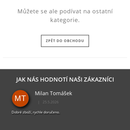
J
Můžete se ale podívat na ostatní
E
M
kategorie.
E
HORIZON
FORBIDDEN
ZPĚT DO OBCHODU
WEST
KLÍČENKA
MAMMOTH
199
Kč
JAK NÁS HODNOTÍ NAŠI ZÁKAZNÍCI
Milan Tomášek
MT
|
25.5.2026
Hodnocení obchodu je 5 z 5 hvězdiček.
Dobré zboží, rychle doručeno.