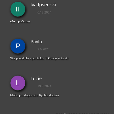
Iva Ipserová
II
|
6.12.2024
Hodnocení obchodu je 5 z 5 hvězdiček.
vše v pořádku
Pavla
P
|
9.6.2024
Hodnocení obchodu je 5 z 5 hvězdiček.
Vše proběhlo v pořádku. Tričko je krásné!
Lucie
L
|
19.5.2024
Hodnocení obchodu je 5 z 5 hvězdiček.
Mohu jen doporučit. Rychlé dodání