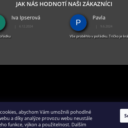
JAK NÁS HODNOTÍ NAŠI ZÁKAZNÍCI
P
R
V
Iva Ipserová
Pavla
K
P
Y
|
|
6.12.2024
9.6.2024
Hodnocení obchodu je 5 z 5 hvězdiček.
Hodnocení obchodu je 
V
pořádku
Vše proběhlo v pořádku. Tričko je kr
Ý
P
I
S
U
PŘIJÍMÁME ONLINE PLATBY
cookies, abychom Vám umožnili pohodlné
S
webu a díky analýze provozu webu neustále
jeho funkce, výkon a použitelnost. Dalším