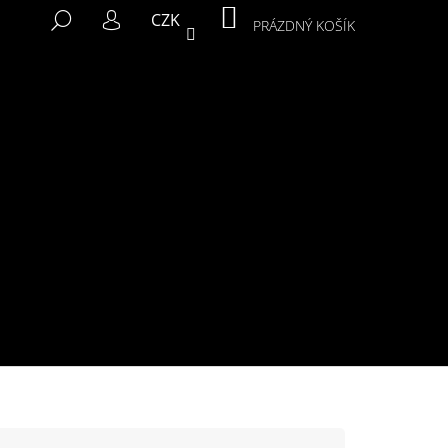
NÁKUPNÍ
HLEDAT
CZK
KOŠÍK
PRÁZDNÝ KOŠÍK
PŘIHLÁŠENÍ
Následující
MIKINA MURALS