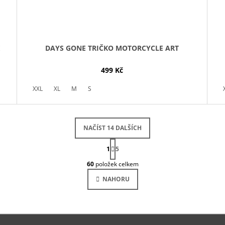
DAYS GONE TRIČKO MOTORCYCLE ART
499 Kč
XXL
XL
M
S
NAČÍST 14 DALŠÍCH
S
1
T
5
O
R
60
položek celkem
Á
V
N
L
NAHORU
K
Á
O
D
V
Á
A
N
C
Í
Í