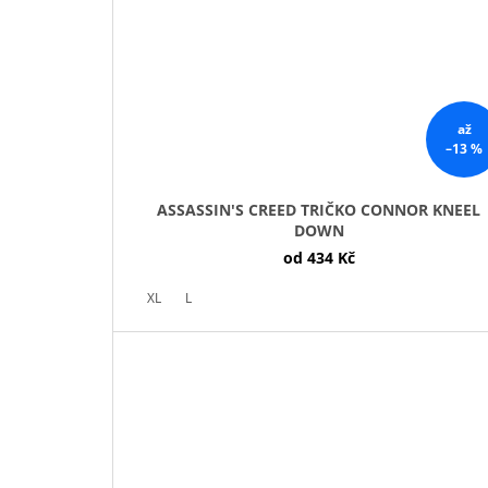
až
–13 %
ASSASSIN'S CREED TRIČKO CONNOR KNEEL
DOWN
od
434 Kč
XL
L