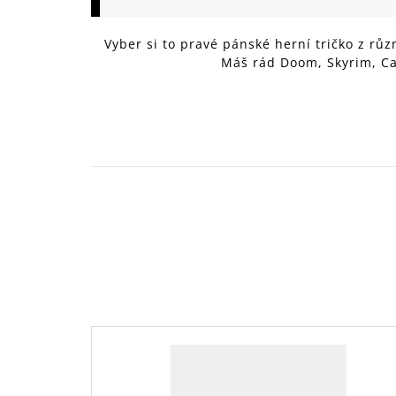
149 Kč
Vyber si to pravé pánské herní tričko z rů
Máš rád Doom, Skyrim, Cal
V
Ý
P