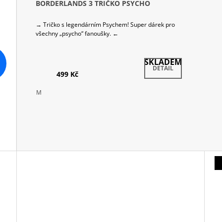
BORDERLANDS 3 TRIČKO PSYCHO
→ Tričko s legendárním Psychem! Super dárek pro
všechny „psycho“ fanoušky. ←
SKLADEM
DETAIL
499 Kč
M