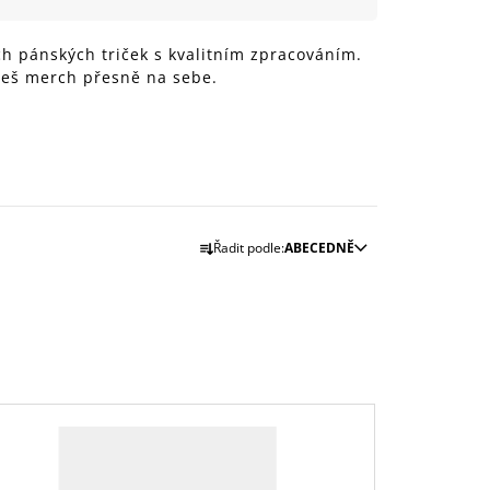
999 Kč
ch pánských triček s kvalitním zpracováním.
ereš merch přesně na sebe.
Ř
Řadit podle:
ABECEDNĚ
A
Z
E
N
Í
P
R
O