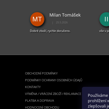
Milan Tomášek
MT
II
|
25.5.2026
Hodnocení obchodu je 5 z 5 hvězdiček.
Dobré zboží, rychle doručeno.
vše v 
Z
Á
INFORMACE PRO VÁS
P
OBCHODNÍ PODMÍNKY
A
PODMÍNKY OCHRANY OSOBNÍCH ÚDAJŮ
T
KONTAKTY
Í
VÝMĚNA / VRÁCENÍ ZBOŽÍ / REKLAMACE
Používáme 
prohlížení 
PLATBA A DOPRAVA
zlepšovali 
HODNOCENÍ OBCHODU