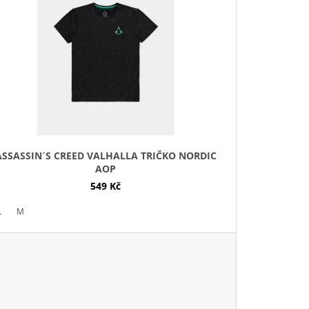
D
U
K
T
Ů
ASSASSIN´S CREED VALHALLA TRIČKO NORDIC
AOP
549 Kč
L
M