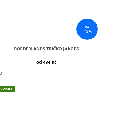
až
–13 %
BORDERLANDS TRIČKO JAKOBS
od
434 Kč
M
NOVINKA