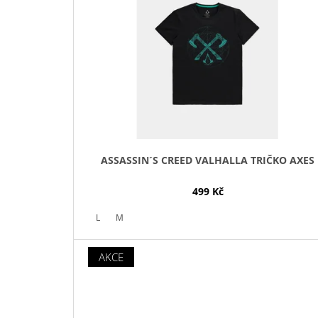
I
S
P
R
O
D
U
K
T
ASSASSIN´S CREED VALHALLA TRIČKO AXES
Ů
499 Kč
L
M
AKCE