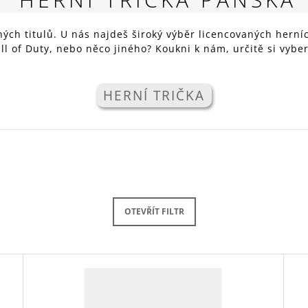
RED
269 Kč
zných titulů. U nás najdeš široký výběr licencovaných herní
l of Duty, nebo něco jiného? Koukni k nám, určitě si vyb
HERNÍ TRIČKA
OTEVŘÍT FILTR