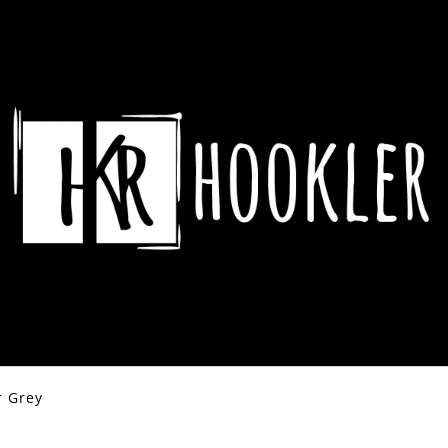
CO POTŘEBUJETE NAJÍT?
HLEDAT
DOPORUČUJEME
r Grey
ASSASSIN´S CREED HRNEK CREST &
DYING LIGHT 2 