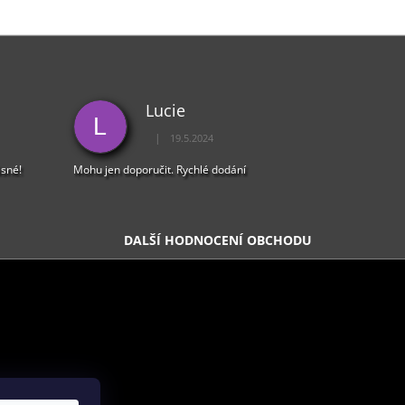
Lucie
L
|
19.5.2024
5 z 5 hvězdiček.
Hodnocení obchodu je 5 z 5 hvězdiček.
ásné!
Mohu jen doporučit. Rychlé dodání
DALŠÍ HODNOCENÍ OBCHODU