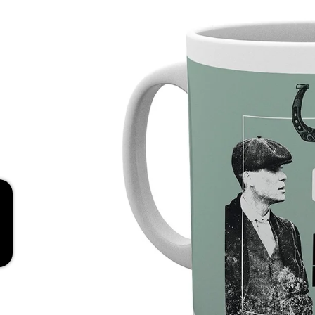
RED
269 Kč