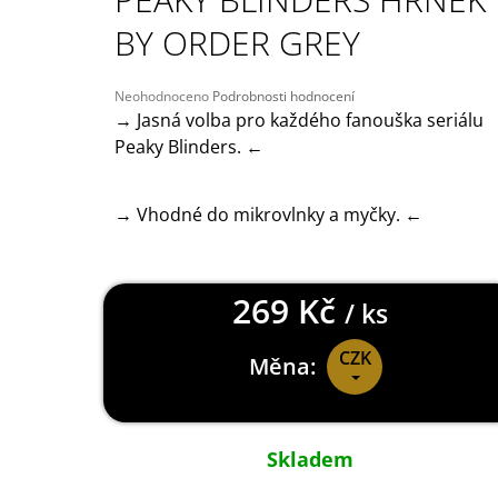
149 Kč
BY ORDER GREY
Průměrné
Neohodnoceno
Podrobnosti hodnocení
hodnocení
→ Jasná volba pro každého fanouška seriálu
produktu
Peaky Blinders. ←
je
0,0
z
→ Vhodné do mikrovlnky a myčky. ←
5
hvězdiček.
269 Kč
/ ks
CZK
Měna:
Měrná
cena:
Skladem