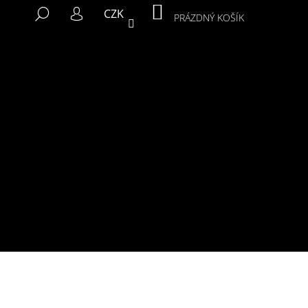
NÁKUPNÍ
HLEDAT
CZK
KOŠÍK
PRÁZDNÝ KOŠÍK
PŘIHLÁŠENÍ
Následující
MIKINA MURALS