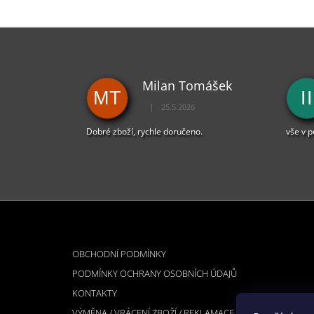
Milan Tomášek
MT
II
|
25.5.2026
Hodnocení obchodu je 5 z 5 hvězdiček.
Dobré zboží, rychle doručeno.
vše v 
Z
Á
INFORMACE PRO VÁS
P
OBCHODNÍ PODMÍNKY
A
PODMÍNKY OCHRANY OSOBNÍCH ÚDAJŮ
T
KONTAKTY
Í
VÝMĚNA / VRÁCENÍ ZBOŽÍ / REKLAMACE