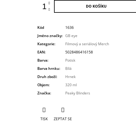
DO KOŠÍKU
Kód
1636
Jméno značky
:
GB eye
Kategorie
:
Filmový a seriálový Merch
EAN
:
5028486416158
Barva
:
Potisk
Barva hrnku
:
Bílá
Druh zboží
:
Hrnek
Objem
:
320 ml
Značka
:
Peaky Blinders
TISK
ZEPTAT SE