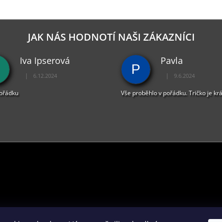
JAK NÁS HODNOTÍ NAŠI ZÁKAZNÍCI
Iva Ipserová
Pavla
P
|
|
6.12.2024
9.6.2024
Hodnocení obchodu je 5 z 5 hvězdiček.
Hodnocení obchodu je 
pořádku
Vše proběhlo v pořádku. Tričko je kr
PŘIJÍMÁME ONLINE PLATBY