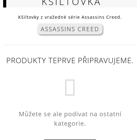
KŠILTOVKA
A
J
Kšiltovky z vražedné série Assassins Creed.
Í
ASSASSINS CREED
T
?
PRODUKTY TEPRVE PŘIPRAVUJEME.
HLEDAT
D
O
P
Můžete se ale podívat na ostatní
O
R
kategorie.
U
Č
U