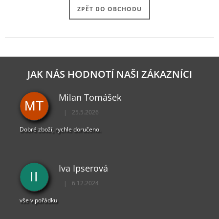
J
ZPĚT DO OBCHODU
E
M
E
PAYDAY
2
JAK NÁS HODNOTÍ NAŠI ZÁKAZNÍCI
KLÍČENKA
LOGO
149
Milan Tomášek
MT
Kč
|
25.5.2026
Hodnocení obchodu je 5 z 5 hvězdiček.
Dobré zboží, rychle doručeno.
Iva Ipserová
II
|
6.12.2024
Hodnocení obchodu je 5 z 5 hvězdiček.
vše v pořádku