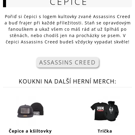
ČEPICE
A
J
Pořiď si čepici s logem kultovky zvané Assassins Creed
Í
a buď frajer při každé příležitosti. Staň se opravdovým
fanouškem a ukaž všem co máš rád ať už šplháš po
T
stěnách, nebo chodíš jen na procházky se psem. V
?
čepici Assassins Creed budeš vždycky vypadat skvěle!
ASSASSINS CREED
HLEDAT
KOUKNI NA DALŠÍ HERNÍ MERCH:
D
O
P
O
R
U
Č
Čepice a kšiltovky
Trička
U