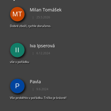
Milan Tomášek
MT
|
25.5.2026
Hodnocení obchodu je 5 z 5 hvězdiček.
Dobré zboží, rychle doručeno.
Iva Ipserová
II
|
6.12.2024
Hodnocení obchodu je 5 z 5 hvězdiček.
vše v pořádku
Pavla
P
|
9.6.2024
Hodnocení obchodu je 5 z 5 hvězdiček.
Vše proběhlo v pořádku. Tričko je krásné!