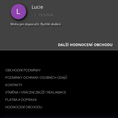
Lucie
L
|
19.5.2024
Hodnocení obchodu je 5 z 5 hvězdiček.
Mohu jen doporučit. Rychlé dodání
DALŠÍ HODNOCENÍ OBCHODU
Z
Á
INFORMACE PRO VÁS
P
OBCHODNÍ PODMÍNKY
A
PODMÍNKY OCHRANY OSOBNÍCH ÚDAJŮ
T
KONTAKTY
Í
VÝMĚNA / VRÁCENÍ ZBOŽÍ / REKLAMACE
PLATBA A DOPRAVA
HODNOCENÍ OBCHODU