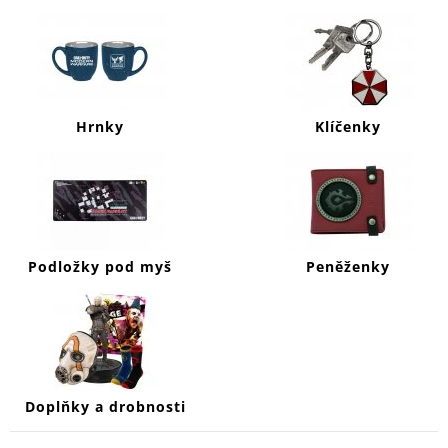
J
E
M
E
DYING
Hrnky
Klíčenky
LIGHT
2
MIKINA
MURALS
999
Kč
Podložky pod myš
Peněženky
Doplňky a drobnosti